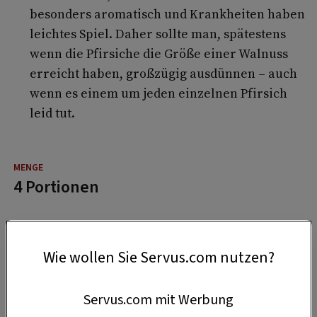
besonders aromatisch und Krankheiten haben
leichtes Spiel. Daher sollte man, spätestens
wenn die Pfirsiche die Größe einer Walnuss
erreicht haben, großzügig ausdünnen – auch
wenn es einem um jeden einzelnen Pfirsich
leid tut.
4 Portionen
30 Minuten
Wie wollen Sie Servus.com nutzen?
45 Minuten
Servus.com mit Werbung