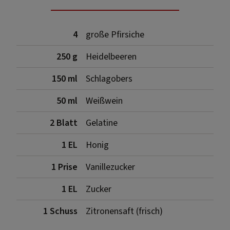
4
große Pfirsiche
250 g
Heidelbeeren
150 ml
Schlagobers
50 ml
Weißwein
2 Blatt
Gelatine
1 EL
Honig
1 Prise
Vanillezucker
1 EL
Zucker
1 Schuss
Zitronensaft (frisch)