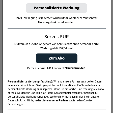
Personalisierte Werbung
Ihre Einwilligung ist jederzeit widerrufbar. Adblocker müssen vor
Nutzung deaktiviert werden.
Servus PUR
Nutzen Sie die Abo-Angebote von Servus.com ohne personalisierte
Werbung ab 0,99 €/Monat
Zum Abo
Bereits Servus PUR-Abonnent?
Hier anmelden
.
Personalisierte Werbung (Tracking):
Wir und unsere Partner verarbeiten Daten,
indem wir mit auf Ihrem Gerät gespeicherten Informationen Profile erstellen, um
personalisierte Werbung auszuspielen. Wenn Sie ein werbe– und trackingfreies Abo
SPEICHERN
DRUCKEN
nutzen, werden von uns keine auf Ihrem Gerät gespeicherten Informationen für
personalisierte Werbung verwendet. Weitere Informationen finden Sie in unserer
Datenschutzrichtlinie, in der
Liste unserer Partner
sowie in den Cookie-
Einstellungen.