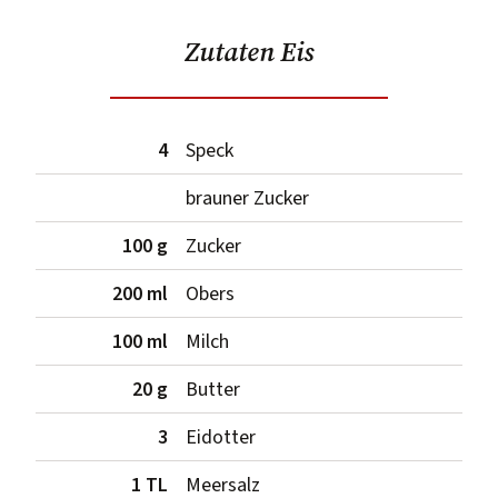
Zutaten Eis
4
Speck
brauner Zucker
100 g
Zucker
200 ml
Obers
100 ml
Milch
20 g
Butter
3
Eidotter
1 TL
Meersalz