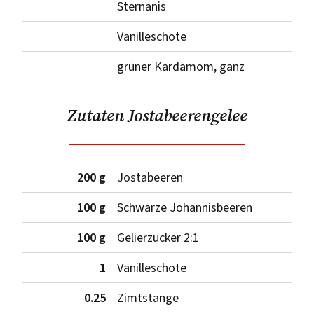
Sternanis
Vanilleschote
grüner Kardamom, ganz
Zutaten Jostabeerengelee
200 g
Jostabeeren
100 g
Schwarze Johannisbeeren
100 g
Gelierzucker 2:1
1
Vanilleschote
0.25
Zimtstange