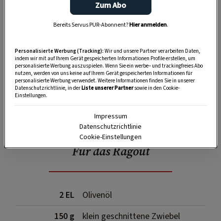
Zum Abo
Bereits Servus PUR-Abonnent?
Hier anmelden
.
Personalisierte Werbung (Tracking):
Wir und unsere Partner verarbeiten Daten,
indem wir mit auf Ihrem Gerät gespeicherten Informationen Profile erstellen, um
personalisierte Werbung auszuspielen. Wenn Sie ein werbe– und trackingfreies Abo
nutzen, werden von uns keine auf Ihrem Gerät gespeicherten Informationen für
personalisierte Werbung verwendet. Weitere Informationen finden Sie in unserer
Datenschutzrichtlinie, in der
Liste unserer Partner
sowie in den Cookie-
Einstellungen.
SPEICHERN
DRUCKEN
Impressum
Datenschutzrichtlinie
Cookie-Einstellungen
Für das Ragout
2 EL
Olivenöl
150 g
klein geschnittene Zwiebel