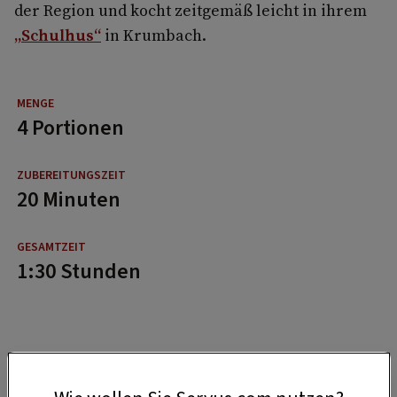
der Region und kocht zeitgemäß leicht in ihrem
„Schulhus“
in Krumbach.
4 Portionen
20 Minuten
1:30 Stunden