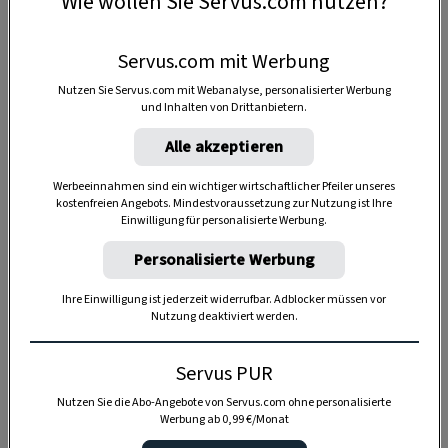
Wie wollen Sie Servus.com nutzen?
Servus.com mit Werbung
Nutzen Sie Servus.com mit Webanalyse, personalisierter Werbung
und Inhalten von Drittanbietern.
Alle akzeptieren
Werbeeinnahmen sind ein wichtiger wirtschaftlicher Pfeiler unseres
kostenfreien Angebots. Mindestvoraussetzung zur Nutzung ist Ihre
Einwilligung für personalisierte Werbung.
Personalisierte Werbung
Anzeige
Ihre Einwilligung ist jederzeit widerrufbar. Adblocker müssen vor
Nutzung deaktiviert werden.
Servus PUR
Nutzen Sie die Abo-Angebote von Servus.com ohne personalisierte
Werbung ab 0,99 €/Monat