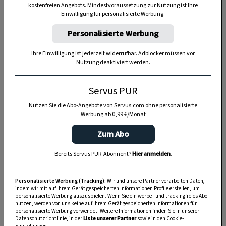
kostenfreien Angebots. Mindestvoraussetzung zur Nutzung ist Ihre
Einwilligung für personalisierte Werbung.
Anzeige
Personalisierte Werbung
Ihre Einwilligung ist jederzeit widerrufbar. Adblocker müssen vor
Nutzung deaktiviert werden.
Servus PUR
Nutzen Sie die Abo-Angebote von Servus.com ohne personalisierte
Werbung ab 0,99 €/Monat
Zum Abo
Bereits Servus PUR-Abonnent?
Hier anmelden
.
Personalisierte Werbung (Tracking):
Wir und unsere Partner verarbeiten Daten,
indem wir mit auf Ihrem Gerät gespeicherten Informationen Profile erstellen, um
personalisierte Werbung auszuspielen. Wenn Sie ein werbe– und trackingfreies Abo
nutzen, werden von uns keine auf Ihrem Gerät gespeicherten Informationen für
personalisierte Werbung verwendet. Weitere Informationen finden Sie in unserer
Datenschutzrichtlinie, in der
Liste unserer Partner
sowie in den Cookie-
SPEICHERN
DRUCKEN