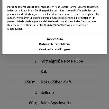
Personalisierte Werbung (Tracking):
Wir und unsere Partner verarbeiten Daten,
indem wir mit auf Ihrem Gerät gespeicherten Informationen Profile erstellen, um
personalisierte Werbung auszuspielen. Wenn Sie ein werbe– und trackingfreies Abo
nutzen, werden von uns keine auf Ihrem Gerät gespeicherten Informationen für
SPEICHERN
DRUCKEN
personalisierte Werbung verwendet. Weitere Informationen finden Sie in unserer
Datenschutzrichtlinie, in der
Liste unserer Partner
sowie in den Cookie-
Einstellungen.
Zutaten
Impressum
Datenschutzrichtlinie
Cookie-Einstellungen
1
mittelgroße Rote Rübe
Salz
150 ml
Rote-Rüben-Saft
2
Sellerie
60 g
feine Speckwürfel