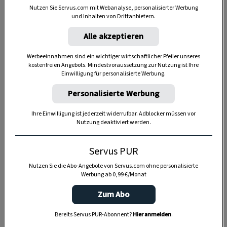
Nutzen Sie Servus.com mit Webanalyse, personalisierter Werbung
und Inhalten von Drittanbietern.
Alle akzeptieren
Werbeeinnahmen sind ein wichtiger wirtschaftlicher Pfeiler unseres
Anzeige
kostenfreien Angebots. Mindestvoraussetzung zur Nutzung ist Ihre
Einwilligung für personalisierte Werbung.
Personalisierte Werbung
Ihre Einwilligung ist jederzeit widerrufbar. Adblocker müssen vor
Nutzung deaktiviert werden.
Servus PUR
Nutzen Sie die Abo-Angebote von Servus.com ohne personalisierte
Werbung ab 0,99 €/Monat
Zum Abo
Bereits Servus PUR-Abonnent?
Hier anmelden
.