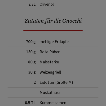
2 EL
Olivenöl
Zutaten für die Gnocchi
700 g
mehlige Erdäpfel
150 g
Rote Rüben
80 g
Maisstärke
30 g
Weizengrieß
2
Eidotter (Größe M)
Muskatnuss
0.5 TL
Kümmelsamen