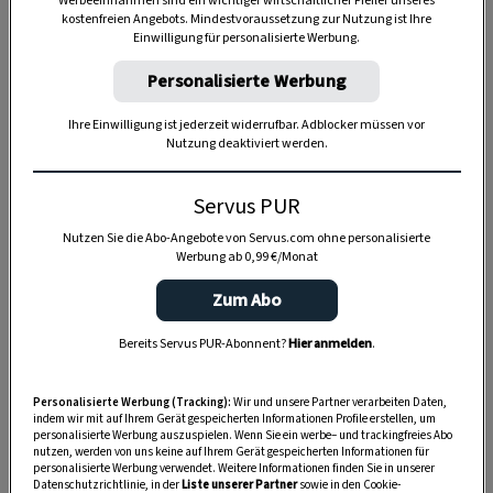
Werbeeinnahmen sind ein wichtiger wirtschaftlicher Pfeiler unseres
kostenfreien Angebots. Mindestvoraussetzung zur Nutzung ist Ihre
Einwilligung für personalisierte Werbung.
Personalisierte Werbung
Ihre Einwilligung ist jederzeit widerrufbar. Adblocker müssen vor
Nutzung deaktiviert werden.
Anzeige
Servus PUR
Nutzen Sie die Abo-Angebote von Servus.com ohne personalisierte
Werbung ab 0,99 €/Monat
Zum Abo
Bereits Servus PUR-Abonnent?
Hier anmelden
.
Personalisierte Werbung (Tracking):
Wir und unsere Partner verarbeiten Daten,
indem wir mit auf Ihrem Gerät gespeicherten Informationen Profile erstellen, um
personalisierte Werbung auszuspielen. Wenn Sie ein werbe– und trackingfreies Abo
nutzen, werden von uns keine auf Ihrem Gerät gespeicherten Informationen für
personalisierte Werbung verwendet. Weitere Informationen finden Sie in unserer
Datenschutzrichtlinie, in der
Liste unserer Partner
sowie in den Cookie-