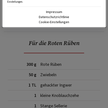
Einstellungen.
Impressum
Datenschutzrichtlinie
Cookie-Einstellungen
SPEICHERN
DRUCKEN
Für die Roten Rüben
300 g
Rote Rüben
50 g
Zwiebeln
1 TL
gehackter Ingwer
1
kleine Knoblauchzehe
1
Stange Sellerie