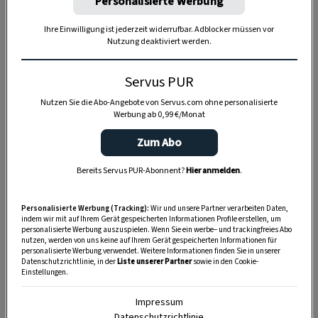
Personalisierte Werbung
Anzeige
Ihre Einwilligung ist jederzeit widerrufbar. Adblocker müssen vor
Nutzung deaktiviert werden.
Servus PUR
Nutzen Sie die Abo-Angebote von Servus.com ohne personalisierte
Werbung ab 0,99 €/Monat
Zum Abo
Bereits Servus PUR-Abonnent?
Hier anmelden
.
Personalisierte Werbung (Tracking):
Wir und unsere Partner verarbeiten Daten,
indem wir mit auf Ihrem Gerät gespeicherten Informationen Profile erstellen, um
personalisierte Werbung auszuspielen. Wenn Sie ein werbe– und trackingfreies Abo
nutzen, werden von uns keine auf Ihrem Gerät gespeicherten Informationen für
personalisierte Werbung verwendet. Weitere Informationen finden Sie in unserer
Datenschutzrichtlinie, in der
Liste unserer Partner
sowie in den Cookie-
Einstellungen.
Impressum
SPEICHERN
DRUCKEN
Datenschutzrichtlinie