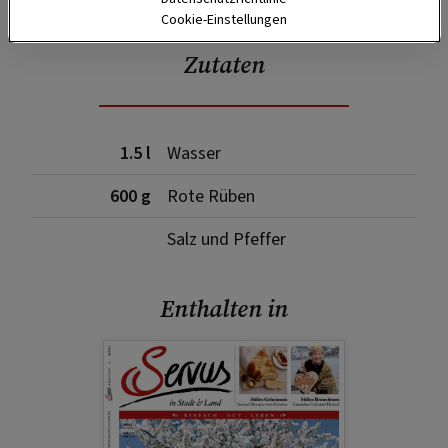
Cookie-Einstellungen
Zutaten
1.5 l
Wasser
600 g
Rote Rüben
Salz und Pfeffer
Enthalten in