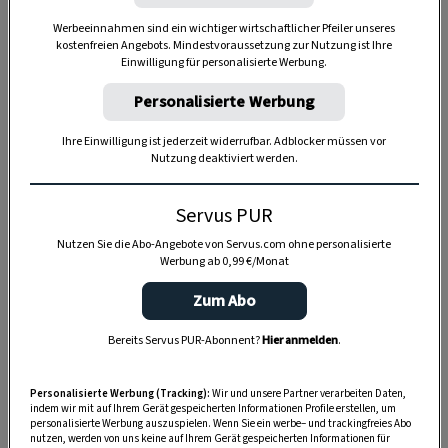
Werbeeinnahmen sind ein wichtiger wirtschaftlicher Pfeiler unseres
kostenfreien Angebots. Mindestvoraussetzung zur Nutzung ist Ihre
Einwilligung für personalisierte Werbung.
Personalisierte Werbung
Anzeige
Ihre Einwilligung ist jederzeit widerrufbar. Adblocker müssen vor
Nutzung deaktiviert werden.
Servus PUR
Nutzen Sie die Abo-Angebote von Servus.com ohne personalisierte
Werbung ab 0,99 €/Monat
Zum Abo
Bereits Servus PUR-Abonnent?
Hier anmelden
.
Personalisierte Werbung (Tracking):
Wir und unsere Partner verarbeiten Daten,
indem wir mit auf Ihrem Gerät gespeicherten Informationen Profile erstellen, um
personalisierte Werbung auszuspielen. Wenn Sie ein werbe– und trackingfreies Abo
nutzen, werden von uns keine auf Ihrem Gerät gespeicherten Informationen für