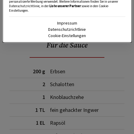
personalisierte Werbung verwendet. Weitere Informationen finden Sie in unserer
Datenschutzrichtlinie, in der
Liste unserer Partner
sowie in den Cookie-
Einstellungen.
SPEICHERN
DRUCKEN
Impressum
Datenschutzrichtlinie
Cookie-Einstellungen
Für die Sauce
200 g
Erbsen
2
Schalotten
1
Knoblauchzehe
1 TL
fein gehackter Ingwer
1 EL
Rapsöl