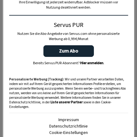
Ihre Einwilligung ist jederzeit widerrufbar. Adblocker müssen vor
Nutzung deaktiviert werden.
Servus PUR
Nutzen Sie die Abo-Angebote von Servus.com ohne personalisierte
Werbung ab 0,99 €/Monat
Zum Abo
Bereits Servus PUR-Abonnent?
Hier anmelden
.
Personalisierte Werbung (Tracking):
Wir und unsere Partner verarbeiten Daten,
indem wir mit auf Ihrem Gerät gespeicherten Informationen Profile erstellen, um
personalisierte Werbung auszuspielen. Wenn Sie ein werbe– und trackingfreies Abo
nutzen, werden von uns keine auf Ihrem Gerät gespeicherten Informationen für
personalisierte Werbung verwendet. Weitere Informationen finden Sie in unserer
Anzeige
Datenschutzrichtlinie, in der
Liste unserer Partner
sowie in den Cookie-
Einstellungen.
Impressum
Datenschutzrichtlinie
Cookie-Einstellungen