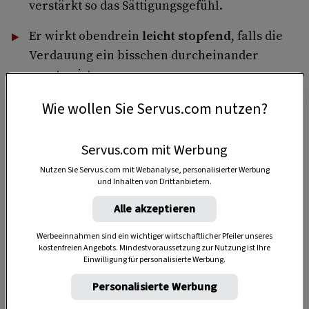
verstärkt so das Sättigungsgefühl.
Er wirkt obendrein
leicht stopfend
, falls die
Verdauung ein bisschen durcheinander
geraten ist.
Wie wollen Sie Servus.com nutzen?
1 Portion
Servus.com mit Werbung
Nutzen Sie Servus.com mit Webanalyse, personalisierter Werbung
und Inhalten von Drittanbietern.
10 Minuten
Alle akzeptieren
Werbeeinnahmen sind ein wichtiger wirtschaftlicher Pfeiler unseres
kostenfreien Angebots. Mindestvoraussetzung zur Nutzung ist Ihre
20 Minuten
Einwilligung für personalisierte Werbung.
Personalisierte Werbung