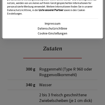
nutzen, werden von uns keine auf Ihrem Gerät gespeicherten Informationen für
personalisierte Werbung verwendet. Weitere Informationen finden Sie in unserer
Datenschutzrichtlinie, in der
Liste unserer Partner
sowie in den Cookie-
Einstellungen.
Impressum
SPEICHERN
DRUCKEN
Datenschutzrichtlinie
Cookie-Einstellungen
Zutaten
300 g
Roggenmehl (Type R 960 oder
Roggenvollkornmehl)
340 g
Wasser
2 bis 3 freisch geschnittene
Zwiebelscheiben (je 1 cm dick)