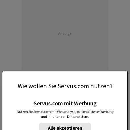
Anzeige
Wie wollen Sie Servus.com nutzen?
2. Die richtige Wassertemperatur
Servus.com mit Werbung
Nutzen Sie Servus.com mit Webanalyse, personalisierter Werbung
Das Fleisch kommt nun in einen Topf mit
kaltem
und Inhalten von Drittanbietern.
Wasser
, pro
Kilo Fleisch
nimmt man
zwei Liter
Alle akzeptieren