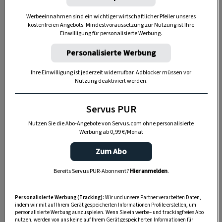
Wasser
. Durch das kalte Wasser wird die Suppe
Werbeeinnahmen sind ein wichtiger wirtschaftlicher Pfeiler unseres
intensiver und die Blutsäfte des Fleisches werden
kostenfreien Angebots. Mindestvoraussetzung zur Nutzung ist Ihre
besser ausgezogen.
Einwilligung für personalisierte Werbung.
Personalisierte Werbung
Ihre Einwilligung ist jederzeit widerrufbar. Adblocker müssen vor
Nutzung deaktiviert werden.
Servus PUR
Nutzen Sie die Abo-Angebote von Servus.com ohne personalisierte
Werbung ab 0,99 €/Monat
Zum Abo
Bereits Servus PUR-Abonnent?
Hier anmelden
.
„Servus Garten“ auf WhatsApp
Personalisierte Werbung (Tracking):
Wir und unsere Partner verarbeiten Daten,
indem wir mit auf Ihrem Gerät gespeicherten Informationen Profile erstellen, um
Nutzen Sie WhatsApp auf Ihrem Handy und lieben es, auf
personalisierte Werbung auszuspielen. Wenn Sie ein werbe– und trackingfreies Abo
dem Balkon, der Terrasse oder im Garten zu werkeln? In
nutzen, werden von uns keine auf Ihrem Gerät gespeicherten Informationen für