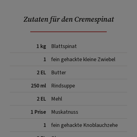
Zutaten für den Cremespinat
1 kg
Blattspinat
1
fein gehackte kleine Zwiebel
2 EL
Butter
250 ml
Rindsuppe
2 EL
Mehl
1 Prise
Muskatnuss
1
fein gehackte Knoblauchzehe