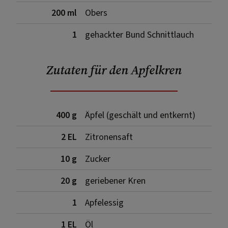
200 ml
Obers
1
gehackter Bund Schnittlauch
Zutaten für den Apfelkren
400 g
Äpfel (geschält und entkernt)
2 EL
Zitronensaft
10 g
Zucker
20 g
geriebener Kren
1
Apfelessig
1 EL
Öl