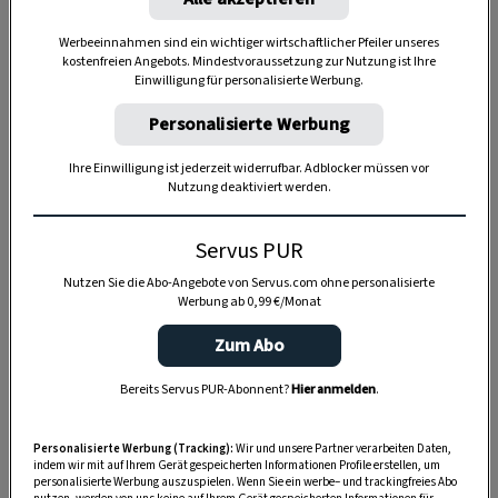
Werbeeinnahmen sind ein wichtiger wirtschaftlicher Pfeiler unseres
kostenfreien Angebots. Mindestvoraussetzung zur Nutzung ist Ihre
Einwilligung für personalisierte Werbung.
SPEICHERN
DRUCKEN
Personalisierte Werbung
Ihre Einwilligung ist jederzeit widerrufbar. Adblocker müssen vor
Nutzung deaktiviert werden.
Zutaten für den Tafelspitz
Servus PUR
Nutzen Sie die Abo-Angebote von Servus.com ohne personalisierte
Werbung ab 0,99 €/Monat
300 g
Rindermarkknochen
Zum Abo
300 g
Siedefleisch
Bereits Servus PUR-Abonnent?
Hier anmelden
.
1
Tafelspitz (ca. 3 kg mit Fettrand)
Pfefferkörner
Personalisierte Werbung (Tracking):
Wir und unsere Partner verarbeiten Daten,
indem wir mit auf Ihrem Gerät gespeicherten Informationen Profile erstellen, um
personalisierte Werbung auszuspielen. Wenn Sie ein werbe– und trackingfreies Abo