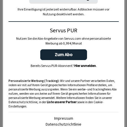
Ihre Einwilligung ist jederzeit widerrufbar. Adblocker müssen vor
Nutzung deaktiviert werden.
Servus PUR
Nutzen Sie die Abo-Angebote von Servus.com ohne personalisierte
Werbung ab 0,99 €/Monat
Anzeige
Zum Abo
Bereits Servus PUR-Abonnent?
Hier anmelden
.
Personalisierte Werbung (Tracking):
Wir und unsere Partner verarbeiten Daten,
indem wir mit auf Ihrem Gerät gespeicherten Informationen Profile erstellen, um
personalisierte Werbung auszuspielen. Wenn Sie ein werbe– und trackingfreies Abo
nutzen, werden von uns keine auf Ihrem Gerät gespeicherten Informationen für
personalisierte Werbung verwendet. Weitere Informationen finden Sie in unserer
Datenschutzrichtlinie, in der
Liste unserer Partner
sowie in den Cookie-
Einstellungen.
Impressum
Datenschutzrichtlinie