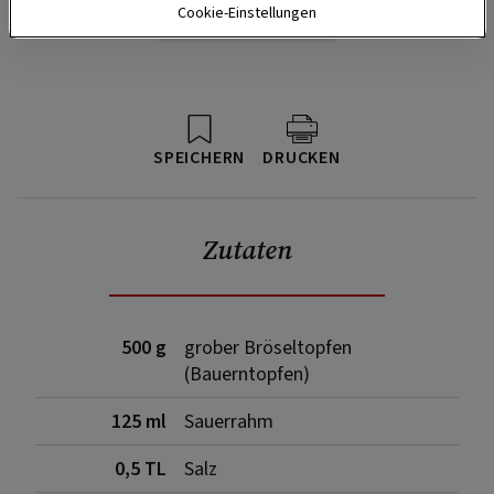
Cookie-Einstellungen
SPEICHERN
DRUCKEN
Zutaten
500 g
grober Bröseltopfen
(Bauerntopfen)
125 ml
Sauerrahm
0,5 TL
Salz