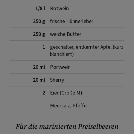
1/8 l
Rotwein
250 g
frische Hühnerleber
250 g
weiche Butter
1
geschälter, entkernter Apfel (kurz
blanchiert)
20 ml
Portwein
20 ml
Sherry
2
Eier (Größe M)
Meersalz, Pfeffer
Für die marinierten Preiselbeeren