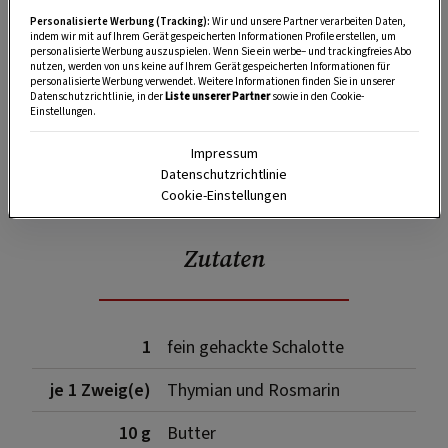
Personalisierte Werbung (Tracking):
Wir und unsere Partner verarbeiten Daten,
indem wir mit auf Ihrem Gerät gespeicherten Informationen Profile erstellen, um
personalisierte Werbung auszuspielen. Wenn Sie ein werbe– und trackingfreies Abo
nutzen, werden von uns keine auf Ihrem Gerät gespeicherten Informationen für
personalisierte Werbung verwendet. Weitere Informationen finden Sie in unserer
Datenschutzrichtlinie, in der
Liste unserer Partner
sowie in den Cookie-
Einstellungen.
Impressum
SPEICHERN
DRUCKEN
Datenschutzrichtlinie
Cookie-Einstellungen
Zutaten
1
fein gehackte Schalotte
je 1 Zweig(e)
Thymian und Rosmarin
10 g
Butter