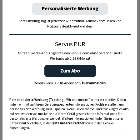
Personalisierte Werbung
Ihre Einwilligung ist jederzeit widerrufbar. Adblocker müssen vor
Nutzung deaktiviert werden.
Anzeige
Servus PUR
Nutzen Sie die Abo-Angebote von Servus.com ohne personalisierte
Werbung ab 0,99 €/Monat
Zum Abo
Bereits Servus PUR-Abonnent?
Hier anmelden
.
Personalisierte Werbung (Tracking):
Wir und unsere Partner verarbeiten Daten,
indem wir mit auf Ihrem Gerät gespeicherten Informationen Profile erstellen, um
personalisierte Werbung auszuspielen. Wenn Sie ein werbe– und trackingfreies Abo
nutzen, werden von uns keine auf Ihrem Gerät gespeicherten Informationen für
personalisierte Werbung verwendet. Weitere Informationen finden Sie in unserer
Datenschutzrichtlinie, in der
Liste unserer Partner
sowie in den Cookie-
Einstellungen.