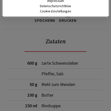
Impressum
Datenschutzrichtlinie
Cookie-Einstellungen
SPEICHERN
DRUCKEN
Zutaten
600 g
zarte Schweinsleber
Pfeffer, Salz
50 g
Mehl zum Wenden
100 g
Butter
150 ml
Rindsuppe