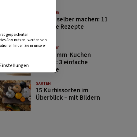
GUTE KÜCHE
Saucen selber machen: 11
beliebte Rezepte
rät gespeicherten
reies Abo nutzen, werden von
tionen finden Sie in unserer
GUTE KÜCHE
Osterlamm-Kuchen
backen: 3 einfache
Einstellungen
Rezepte
GARTEN
15 Kürbissorten im
Überblick – mit Bildern