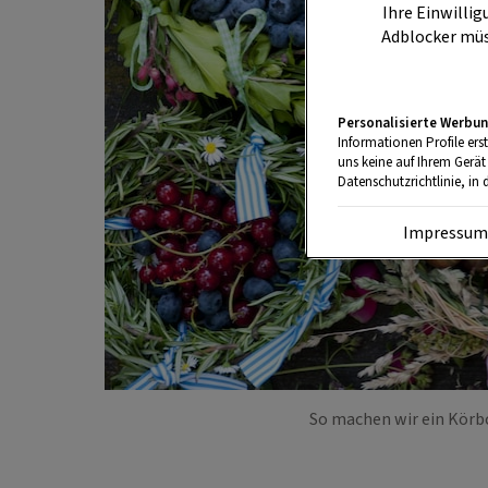
Ihre Einwillig
Adblocker müs
Personalisierte Werbun
Informationen Profile ers
uns keine auf Ihrem Gerät
Datenschutzrichtlinie, in 
Impressu
So machen wir ein Körb