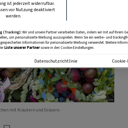
ung ist jederzeit widerrufbar.
sen vor Nutzung deaktiviert
werden.
g (Tracking):
Wir und unsere Partner verarbeiten Daten, indem wir mit auf Ihrem Ge
tellen, um personalisierte Werbung auszuspielen. Wenn Sie ein werbe– und trackingf
 gespeicherten Informationen für personalisierte Werbung verwendet. Weitere Informa
der
Liste unserer Partner
sowie in den Cookie-Einstellungen.
m
Datenschutzrichtlinie
Cookie-
Foto: Katharina Gossow
chen mit Kräutern und Gräsern.