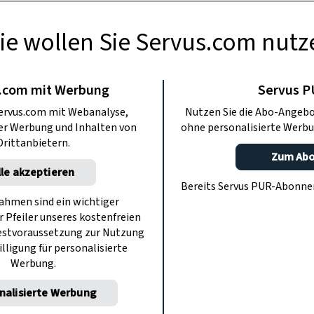
ie wollen Sie Servus.com nutz
BERMACHEN
l aus Kräutern
.com mit Werbung
Servus 
ervus.com mit Webanalyse,
Nutzen Sie die Abo-Angebo
ter Werbung und Inhalten von
ohne personalisierte Werbu
ge, die das Leben schöner machen. Zum
Drittanbietern.
Kräutern und Gräsern, die kinderleicht
Zum Ab
lle akzeptieren
obendrein herrlich duften.
Bereits Servus PUR-Abonn
hmen sind ein wichtiger
r Pfeiler unseres kostenfreien
estvoraussetzung zur Nutzung
illigung für personalisierte
Werbung.
nalisierte Werbung