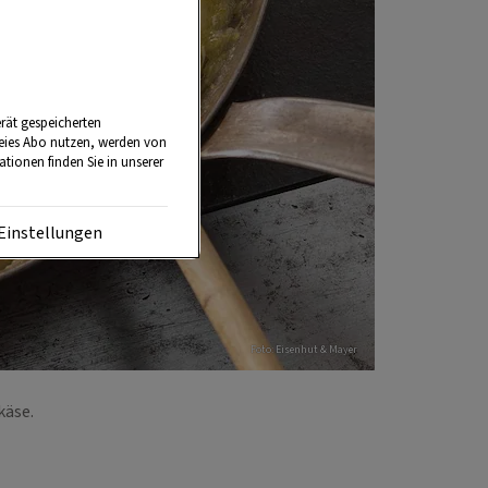
rät gespeicherten
reies Abo nutzen, werden von
tionen finden Sie in unserer
Einstellungen
Foto: Eisenhut & Mayer
mkäse.