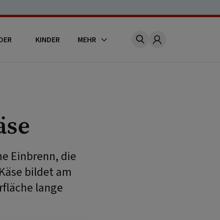
DER
KINDER
MEHR
Account
äse
e Einbrenn, die
Käse bildet am
rfläche lange