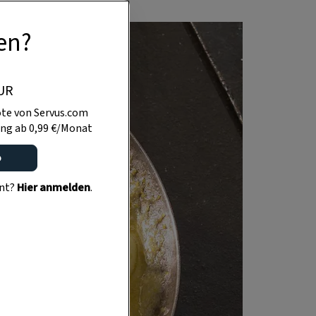
en?
UR
te von Servus.com
ng ab 0,99 €/Monat
o
ent?
Hier anmelden
.