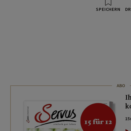
SPEICHERN
DR
ABO
I
k
15