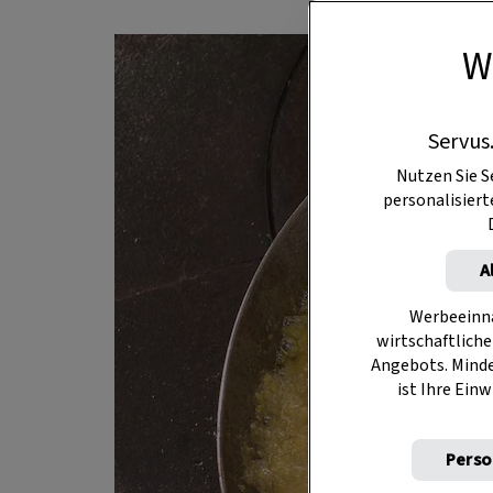
W
Servus
Nutzen Sie S
personalisier
A
Werbeeinna
wirtschaftliche
Angebots. Mind
ist Ihre Einw
Perso