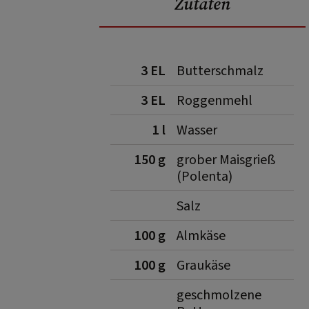
Zutaten
3 EL
Butterschmalz
3 EL
Roggenmehl
1 l
Wasser
150 g
grober Maisgrieß
(Polenta)
Salz
100 g
Almkäse
100 g
Graukäse
geschmolzene