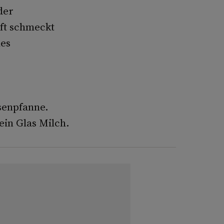
der
uft schmeckt
hes
senpfanne.
ein Glas Milch.