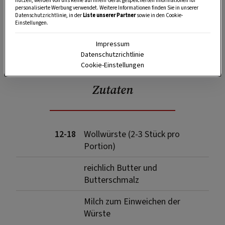
nutzen, werden von uns keine auf Ihrem Gerät gespeicherten Informationen für
personalisierte Werbung verwendet. Weitere Informationen finden Sie in unserer
Datenschutzrichtlinie, in der
Liste unserer Partner
sowie in den Cookie-
Einstellungen.
Impressum
SPEICHERN
DRUCKEN
Datenschutzrichtlinie
Cookie-Einstellungen
Zutaten
12-18
Wollwürste (2-3 Stück pro
Portion)
reichlich Butter und
Butterschmalz
Milch zum Einweichen der
Würste