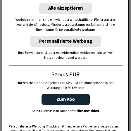
4 Portionen
Alle akzeptieren
Werbeeinnahmen sind ein wichtiger wirtschaftlicher Pfeiler unseres
kostenfreien Angebots. Mindestvoraussetzung zur Nutzung ist Ihre
Einwilligung für personalisierte Werbung.
30 Minuten
Personalisierte Werbung
Ihre Einwilligung ist jederzeit widerrufbar. Adblocker müssen vor
2:30 Stunden
Nutzung deaktiviert werden.
Servus PUR
Nutzen Sie die Abo-Angebote von Servus.com ohne personalisierte
Werbung ab 0,99 €/Monat
Zum Abo
Bereits Servus PUR-Abonnent?
Hier anmelden
.
Personalisierte Werbung (Tracking):
Wir und unsere Partner verarbeiten Daten,
indem wir mit auf Ihrem Gerät gespeicherten Informationen Profile erstellen, um