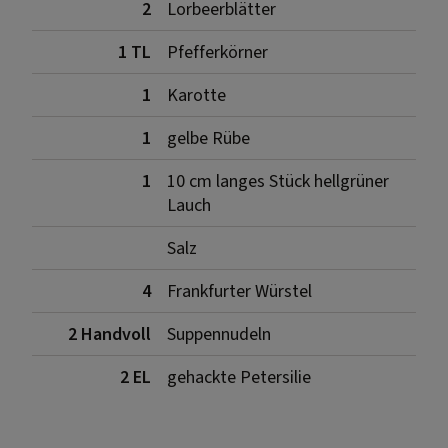
2
Lorbeerblätter
1 TL
Pfefferkörner
1
Karotte
1
gelbe Rübe
1
10 cm langes Stück hellgrüner
Lauch
Salz
4
Frankfurter Würstel
2 Handvoll
Suppennudeln
2 EL
gehackte Petersilie