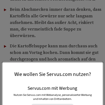
Beim Abschmecken immer daran denken, dass
Kartoffeln alle Gewürze nur sehr langsam
aufnehmen. Bleibt das außer Acht, riskiert
man, die vermeintlich fade Suppe zu
überwürzen.
Die Kartoffelsuppe kann man durchaus auch
schon am Vortag kochen. Dann kommt sie gut
durchgezogen und hoch aromatisch auf den
Tisch.
Wie wollen Sie Servus.com nutzen?
Servus.com mit Werbung
4 Portionen
Nutzen Sie Servus.com mit Webanalyse, personalisierter Werbung
und Inhalten von Drittanbietern.