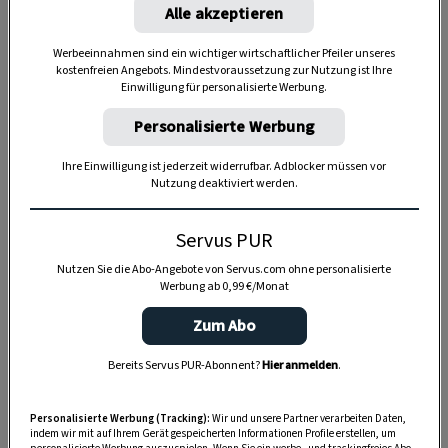
20 Minuten
Alle akzeptieren
Werbeeinnahmen sind ein wichtiger wirtschaftlicher Pfeiler unseres
kostenfreien Angebots. Mindestvoraussetzung zur Nutzung ist Ihre
Einwilligung für personalisierte Werbung.
1 Stunde
Personalisierte Werbung
Ihre Einwilligung ist jederzeit widerrufbar. Adblocker müssen vor
Nutzung deaktiviert werden.
Servus PUR
Nutzen Sie die Abo-Angebote von Servus.com ohne personalisierte
Werbung ab 0,99 €/Monat
Zum Abo
Bereits Servus PUR-Abonnent?
Hier anmelden
.
Personalisierte Werbung (Tracking):
Wir und unsere Partner verarbeiten Daten,
indem wir mit auf Ihrem Gerät gespeicherten Informationen Profile erstellen, um