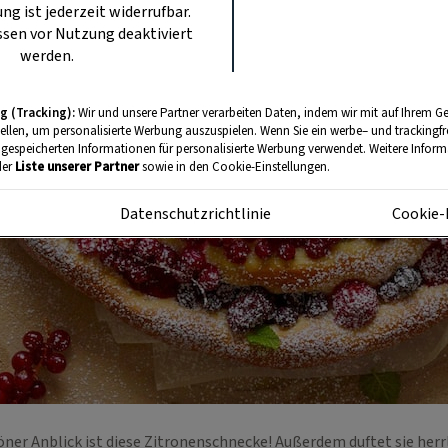
ung ist jederzeit widerrufbar.
sen vor Nutzung deaktiviert
werden.
g (Tracking):
Wir und unsere Partner verarbeiten Daten, indem wir mit auf Ihrem Ge
tellen, um personalisierte Werbung auszuspielen. Wenn Sie ein werbe– und trackingf
 gespeicherten Informationen für personalisierte Werbung verwendet. Weitere Informa
der
Liste unserer Partner
sowie in den Cookie-Einstellungen.
m
Datenschutzrichtlinie
Cookie-
er Anblick ist diese Zitronenschnecke! Außerdem duftet sie herr