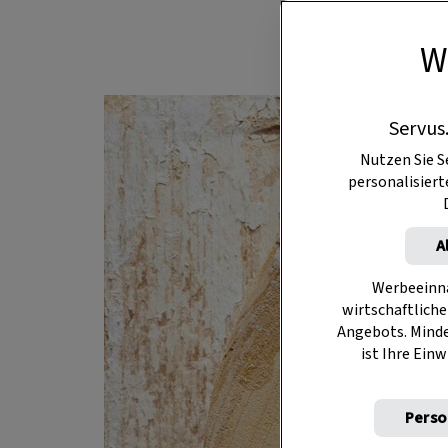
W
Servus
Nutzen Sie S
personalisier
A
Werbeeinna
wirtschaftliche
Angebots. Mind
ist Ihre Einw
Perso