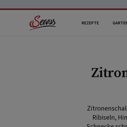
REZEPTE
GARTE
Zitro
Zitronenschal
Ribiseln, H
Schnecke schm