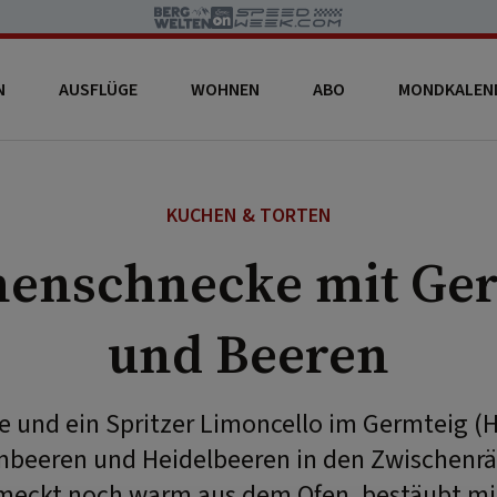
N
AUSFLÜGE
WOHNEN
ABO
MONDKALEN
KUCHEN & TORTEN
nenschnecke mit Ge
und Beeren
e und ein Spritzer Limoncello im Germteig (H
imbeeren und Heidelbeeren in den Zwischenr
eckt noch warm aus dem Ofen, bestäubt mi