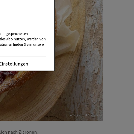
rät gespeicherten
reies Abo nutzen, werden von
tionen finden Sie in unserer
Einstellungen
Foto: Eisenhut & Mayer
lich nach Zitronen.