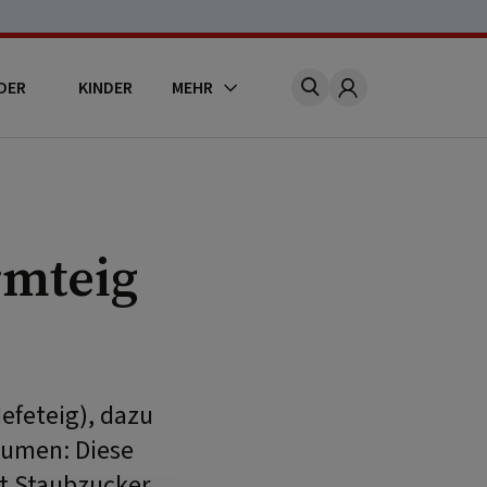
DER
KINDER
MEHR
Account
rmteig
efeteig), dazu
äumen: Diese
t Staubzucker,