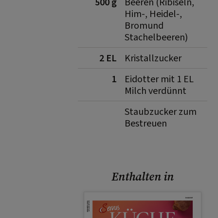
500 g
Beeren (Ribiseln,
Him-, Heidel-,
Bromund
Stachelbeeren)
2 EL
Kristallzucker
1
Eidotter mit 1 EL
Milch verdünnt
Staubzucker zum
Bestreuen
Enthalten in