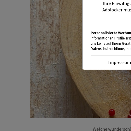
Ihre Einwillig
Adblocker müs
Personalisierte Werbun
Informationen Profile ers
uns keine auf Ihrem Gerät
Datenschutzrichtlinie, in 
Impressu
Welche wunderschön