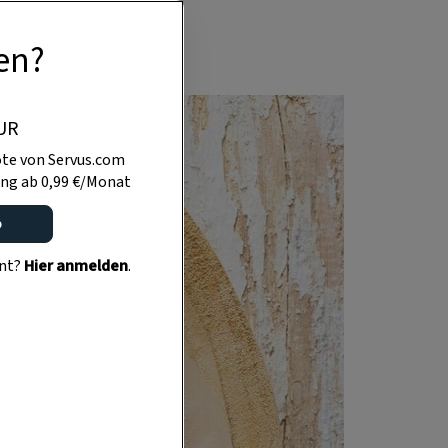
en?
UR
te von Servus.com
ng ab 0,99 €/Monat
o
ent?
Hier anmelden
.