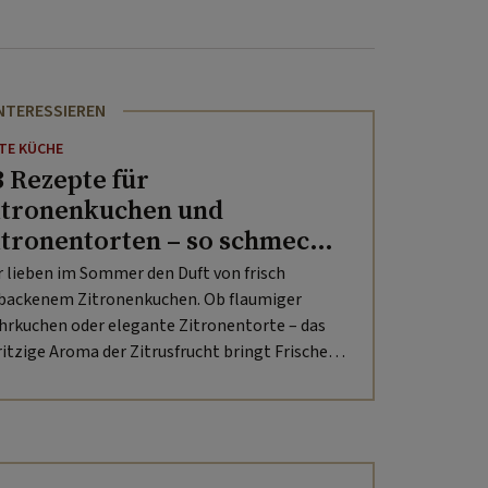
INTERESSIEREN
TE KÜCHE
3 Rezepte für
itronenkuchen und
itronentorten – so schmeckt
er Sommer!
r lieben im Sommer den Duft von frisch
backenem Zitronenkuchen. Ob flaumiger
hrkuchen oder elegante Zitronentorte – das
ritzige Aroma der Zitrusfrucht bringt Frische
f jeden Kuchenteller.