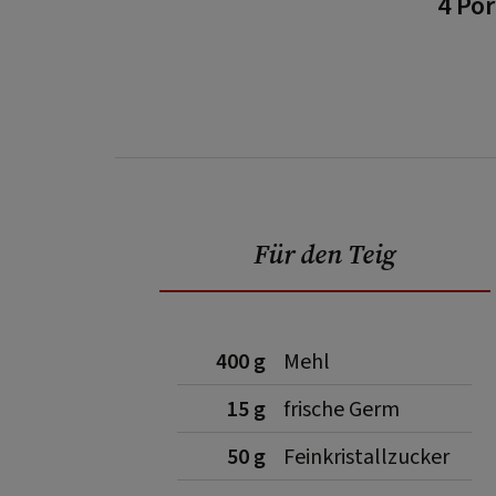
4 Po
Für den Teig
400 g
Mehl
15 g
frische Germ
50 g
Feinkristallzucker