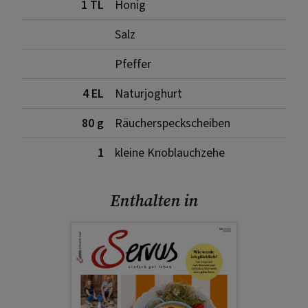
1 TL
Honig
Salz
Pfeffer
4 EL
Naturjoghurt
80 g
Räucherspeckscheiben
1
kleine Knoblauchzehe
Enthalten in