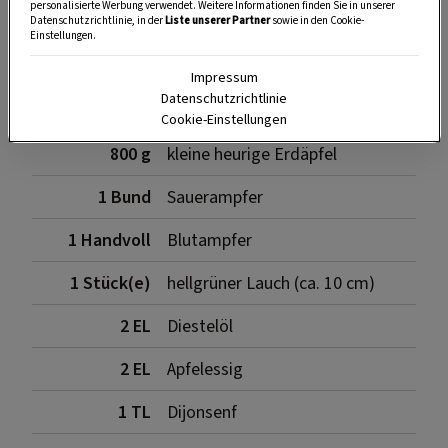
personalisierte Werbung verwendet. Weitere Informationen finden Sie in unserer
Datenschutzrichtlinie, in der
Liste unserer Partner
sowie in den Cookie-
Einstellungen.
Zutaten
Impressum
Datenschutzrichtlinie
Cookie-Einstellungen
800 g
kleine heurige Erdäpfel
1 Bund
Sauerampfer
1 Handvoll
Blutampfer
1 Stück(e)
hellgrüner Lauch (ca. 10 cm)
2 EL
Diestelöl
2 EL
Apfelessig
1 TL
Dijonsenf