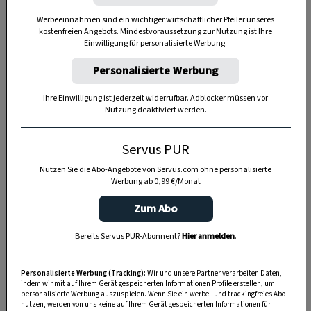
Anzeige
Werbeeinnahmen sind ein wichtiger wirtschaftlicher Pfeiler unseres
kostenfreien Angebots. Mindestvoraussetzung zur Nutzung ist Ihre
Einwilligung für personalisierte Werbung.
Personalisierte Werbung
Ihre Einwilligung ist jederzeit widerrufbar. Adblocker müssen vor
Nutzung deaktiviert werden.
Servus PUR
Nutzen Sie die Abo-Angebote von Servus.com ohne personalisierte
Werbung ab 0,99 €/Monat
Zum Abo
Bereits Servus PUR-Abonnent?
Hier anmelden
.
Personalisierte Werbung (Tracking):
Wir und unsere Partner verarbeiten Daten,
indem wir mit auf Ihrem Gerät gespeicherten Informationen Profile erstellen, um
personalisierte Werbung auszuspielen. Wenn Sie ein werbe– und trackingfreies Abo
SPEICHERN
DRUCKEN
nutzen, werden von uns keine auf Ihrem Gerät gespeicherten Informationen für