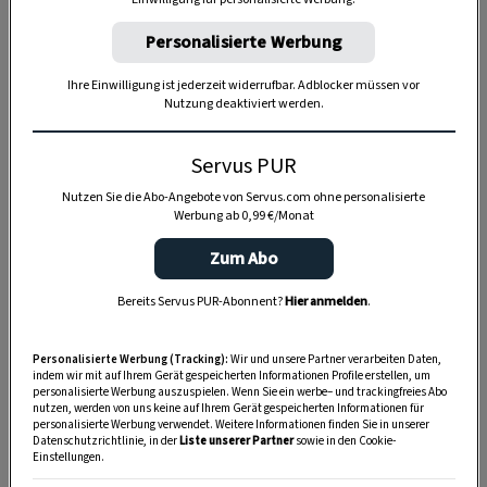
Personalisierte Werbung
Ihre Einwilligung ist jederzeit widerrufbar. Adblocker müssen vor
Nutzung deaktiviert werden.
Anzeige
Servus PUR
Nutzen Sie die Abo-Angebote von Servus.com ohne personalisierte
Werbung ab 0,99 €/Monat
Zum Abo
Bereits Servus PUR-Abonnent?
Hier anmelden
.
Personalisierte Werbung (Tracking):
Wir und unsere Partner verarbeiten Daten,
indem wir mit auf Ihrem Gerät gespeicherten Informationen Profile erstellen, um
personalisierte Werbung auszuspielen. Wenn Sie ein werbe– und trackingfreies Abo
nutzen, werden von uns keine auf Ihrem Gerät gespeicherten Informationen für
personalisierte Werbung verwendet. Weitere Informationen finden Sie in unserer
Datenschutzrichtlinie, in der
Liste unserer Partner
sowie in den Cookie-
Einstellungen.