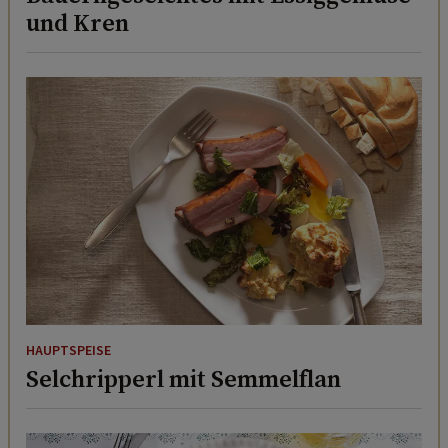
und Kren
HAUPTSPEISE
Selchripperl mit Semmelflan