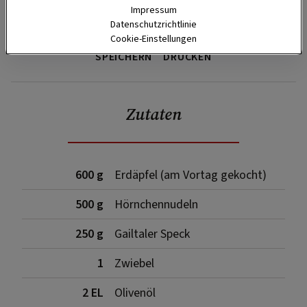
Impressum
Datenschutzrichtlinie
Cookie-Einstellungen
SPEICHERN
DRUCKEN
Zutaten
600 g
Erdäpfel (am Vortag gekocht)
500 g
Hörnchennudeln
250 g
Gailtaler Speck
1
Zwiebel
2 EL
Olivenöl