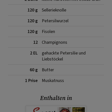
120 g
Sellerieknolle
120 g
Petersilwurzel
120 g
Fisolen
12
Champignons
2 EL
gehackte Petersilie und
Liebstöckel
60 g
Butter
1 Prise
Muskatnuss
Enthalten in