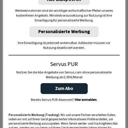
Werbeeinnahmen sind ein wichtiger wirtschaftlicher Pfeiler unseres
kostenfreien Angebots. Mindestvoraussetzung zur Nutzung ist Ihre
Anzeige
Einwilligung für personalisierte Werbung.
Personalisierte Werbung
Ihre Einwilligung ist jederzeit widerrufbar. Adblocker müssen vor
Nutzung deaktiviert werden.
Servus PUR
Nutzen Sie die Abo-Angebote von Servus.com ohne personalisierte
Werbung ab 0,99 €/Monat
Zum Abo
Bereits Servus PUR-Abonnent?
Hier anmelden
.
Personalisierte Werbung (Tracking):
Wir und unsere Partner verarbeiten Daten,
indem wir mit auf Ihrem Gerät gespeicherten Informationen Profile erstellen, um
personalisierte Werbung auszuspielen. Wenn Sie ein werbe– und trackingfreies Abo
nutzen, werden von uns keine auf Ihrem Gerät gespeicherten Informationen für