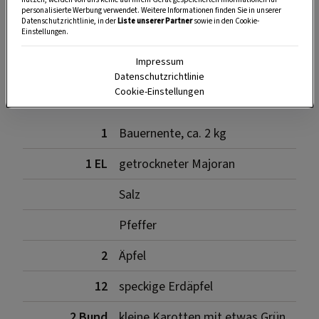
SPEICHERN
DRUCKEN
personalisierte Werbung verwendet. Weitere Informationen finden Sie in unserer
Datenschutzrichtlinie, in der
Liste unserer Partner
sowie in den Cookie-
Einstellungen.
Impressum
Zutaten
Datenschutzrichtlinie
Cookie-Einstellungen
1
Bauernente, ca. 2 kg
1 EL
getrockneter Majoran
Salz
Pfeffer
2
Äpfel
12
speckige Erdäpfel
2 Bund
kleine Karotten mit etwas Grün