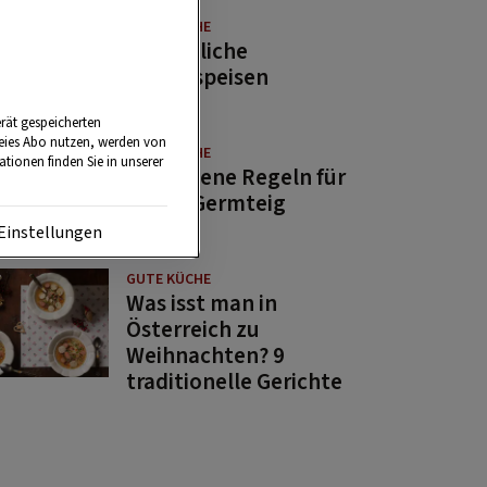
GUTE KÜCHE
11 köstliche
Fastenspeisen
rät gespeicherten
reies Abo nutzen, werden von
GUTE KÜCHE
tionen finden Sie in unserer
10 goldene Regeln für
guten Germteig
Einstellungen
GUTE KÜCHE
Was isst man in
Österreich zu
Weihnachten? 9
traditionelle Gerichte