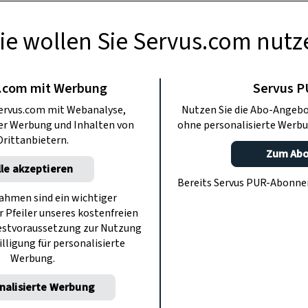
ie wollen Sie Servus.com nutz
RAPOTHEKE
 durch Ernährung
.com mit Werbung
Servus 
ervus.com mit Webanalyse,
Nutzen Sie die Abo-Angebo
ärken
ter Werbung und Inhalten von
ohne personalisierte Werbu
Drittanbietern.
Zum Ab
lle akzeptieren
 viel leisten. Apotheker Alexander
Bereits Servus PUR-Abonn
bei ihrer Arbeit unterstützen kann.
hmen sind ein wichtiger
r Pfeiler unseres kostenfreien
estvoraussetzung zur Nutzung
illigung für personalisierte
Werbung.
nalisierte Werbung