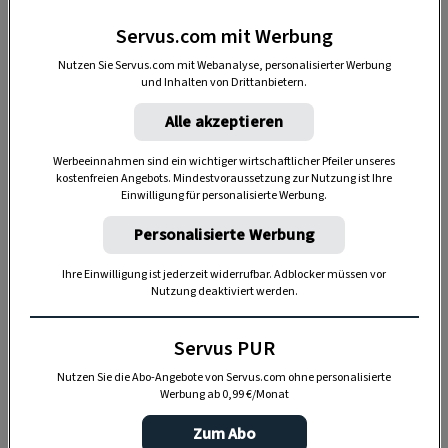
dann den Muskeln sowie dem Fett- und
Servus.com mit Werbung
Bindegewebe entzieht.
Stoffwechsel-
Nutzen Sie Servus.com mit Webanalyse, personalisierter Werbung
Abbauprodukte
aus dem Gewebe gelangen so
und Inhalten von Drittanbietern.
ins Blut und werden schließlich
Alle akzeptieren
ausgeschieden
.
Werbeeinnahmen sind ein wichtiger wirtschaftlicher Pfeiler unseres
kostenfreien Angebots. Mindestvoraussetzung zur Nutzung ist Ihre
Die heiße Luft in der Schwitzkammer tut auch
Einwilligung für personalisierte Werbung.
den Schleimhäuten gut. Das
Durchatmen fällt
Personalisierte Werbung
leichter
, denn die Lunge hat durch die
Entspannung der Muskeln mehr Volumen.
Ihre Einwilligung ist jederzeit widerrufbar. Adblocker müssen vor
Nutzung deaktiviert werden.
Wer regelmäßig in die Sauna geht, ist
außerdem meist
weniger anfällig für
Servus PUR
Erkältungen
.
Nutzen Sie die Abo-Angebote von Servus.com ohne personalisierte
Werbung ab 0,99 €/Monat
Zum Abo