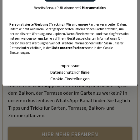
Bereits Servus PUR-Abonnent?
Hier anmelden
.
Personalisierte Werbung (Tracking):
Wir und unsere Partner verarbeiten Daten,
indem wir mit auf Ihrem Gerät gespeicherten Informationen Profile erstellen, um
personalisierte Werbung auszuspielen. Wenn Sie ein werbe– und trackingfreies Abo
nutzen, werden von uns keine auf Ihrem Gerät gespeicherten Informationen für
personalisierte Werbung verwendet. Weitere Informationen finden Sie in unserer
Datenschutzrichtlinie, in der
Liste unserer Partner
sowie in den Cookie-
Einstellungen.
Impressum
„Servus Garten“ auf WhatsApp
Datenschutzrichtlinie
Cookie-Einstellungen
Nutzen Sie WhatsApp auf Ihrem Handy und lieben es, auf
dem Balkon, der Terrasse oder im Garten zu werkeln? In
unserem kostenlosen WhatsApp-Kanal finden Sie täglich
Tipps und Tricks für Garten, Terrasse, Balkon- und
Zimmerpflanzen.
HIER MEHR ERFAHREN