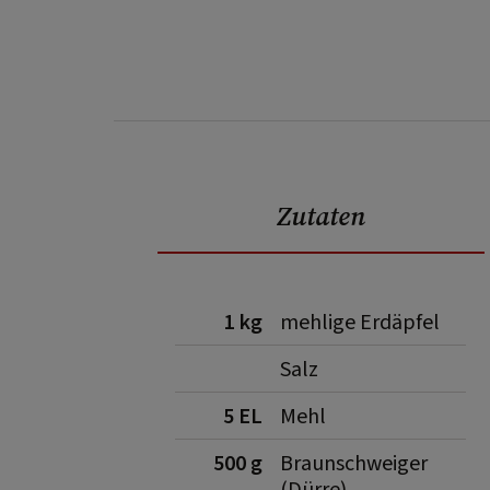
Zutaten
1 kg
mehlige Erdäpfel
Salz
5 EL
Mehl
500 g
Braunschweiger