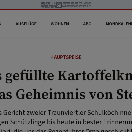
N
AUSFLÜGE
WOHNEN
ABO
MONDKALEN
HAUPTSPEISE
 gefüllte Kartoffelk
as Geheimnis von St
s Gericht zweier Traunviertler Schulköchinn
gen Schützlinge bis heute in bester Erinnerun
jari, die uns das Rezept ihrer Oma geschickt 