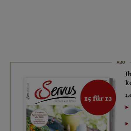
ABO
I
k
15