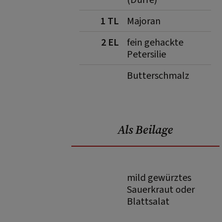
(Dürre)
1 TL
Majoran
2 EL
fein gehackte
Petersilie
Butterschmalz
Als Beilage
mild gewürztes
Sauerkraut oder
Blattsalat