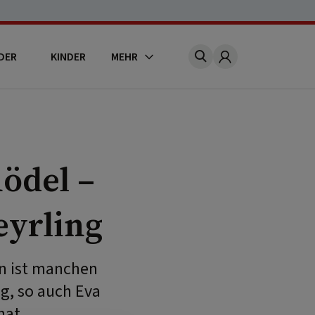
DER
KINDER
MEHR
Account
nödel –
eyrling
en ist manchen
g, so auch Eva
hat.