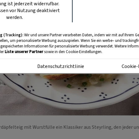
ung ist jederzeit widerrufbar.
sen vor Nutzung deaktiviert
werden.
g (Tracking):
Wir und unsere Partner verarbeiten Daten, indem wir mit auf Ihrem Ge
tellen, um personalisierte Werbung auszuspielen. Wenn Sie ein werbe– und trackingf
 gespeicherten Informationen für personalisierte Werbung verwendet. Weitere Informa
der
Liste unserer Partner
sowie in den Cookie-Einstellungen.
m
Datenschutzrichtlinie
Cookie-
däpfelteig mit Wurstfülle ein Klassiker aus Steyrling, den jeder 