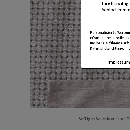
Ihre Einwillig
Adblocker müs
Personalisierte Werbun
Informationen Profile ers
uns keine auf Ihrem Gerät
Datenschutzrichtlinie, in 
Impressu
Saftiges Sauerkraut und Er