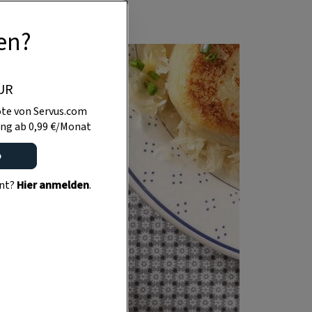
en?
UR
te von Servus.com
ng ab 0,99 €/Monat
o
ent?
Hier anmelden
.