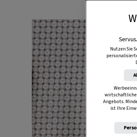
W
Servus
Nutzen Sie S
personalisier
A
Werbeeinna
wirtschaftliche
Angebots. Mind
ist Ihre Einw
Perso