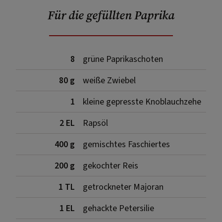
Für die gefüllten Paprika
8
grüne Paprikaschoten
80 g
weiße Zwiebel
1
kleine gepresste Knoblauchzehe
2 EL
Rapsöl
400 g
gemischtes Faschiertes
200 g
gekochter Reis
1 TL
getrockneter Majoran
1 EL
gehackte Petersilie