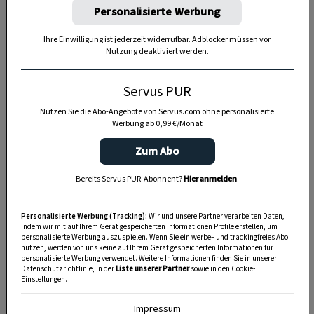
Personalisierte Werbung
kamen und nach kurzem Aufflackern
zerschmolzen. Nun, da ihr Aussterben besiegelt
Ihre Einwilligung ist jederzeit widerrufbar. Adblocker müssen vor
Nutzung deaktiviert werden.
war, gab’s gegenüber Oma keine weiteren
Ausreden mehr.
Servus PUR
Und so habe ich in ihrer kleinen Küche vieles
Nutzen Sie die Abo-Angebote von Servus.com ohne personalisierte
gelernt: wie man Zwiebeln schält, ohne eine
Werbung ab 0,99 €/Monat
einzige Träne zu verlieren; dass man sie
Zum Abo
unbedingt in Butter anbraten muss, damit sie
ihren vollen Geschmack entfalten; und dass
Bereits Servus PUR-Abonnent?
Hier anmelden
.
grüne Paprika zwar leicht bitter, mit einer
Prise
Zimt in der Paradeissauce
allerdings ganz
Personalisierte Werbung (Tracking):
Wir und unsere Partner verarbeiten Daten,
indem wir mit auf Ihrem Gerät gespeicherten Informationen Profile erstellen, um
hervorragend schmecken.
personalisierte Werbung auszuspielen. Wenn Sie ein werbe– und trackingfreies Abo
nutzen, werden von uns keine auf Ihrem Gerät gespeicherten Informationen für
personalisierte Werbung verwendet. Weitere Informationen finden Sie in unserer
Datenschutzrichtlinie, in der
Liste unserer Partner
sowie in den Cookie-
Einstellungen.
Gefüllte Paprika in der Hitze des
Impressum