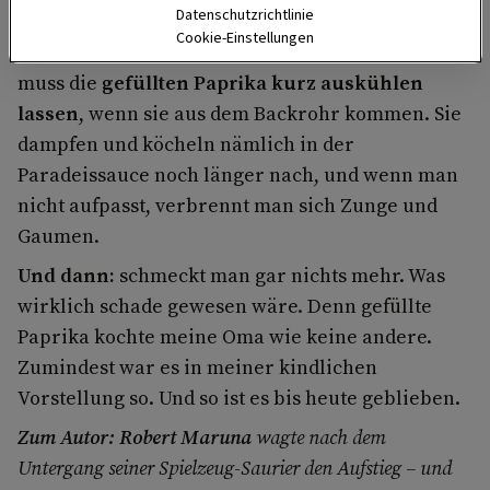
Backrohrs
Datenschutzrichtlinie
Cookie-Einstellungen
Aber die allerwichtigste Lektion von Oma:
Man
muss die
gefüllten Paprika kurz auskühlen
lassen
, wenn sie aus dem Backrohr kommen. Sie
dampfen und köcheln nämlich in der
Paradeissauce noch länger nach, und wenn man
nicht aufpasst, verbrennt man sich Zunge und
Gaumen.
Und dann:
schmeckt man gar nichts mehr. Was
wirklich schade gewesen wäre. Denn gefüllte
Paprika kochte meine Oma wie keine andere.
Zumindest war es in meiner kindlichen
Vorstellung so. Und so ist es bis heute geblieben.
Zum Autor: Robert Maruna
wagte nach dem
Untergang seiner Spielzeug-Saurier den Aufstieg – und