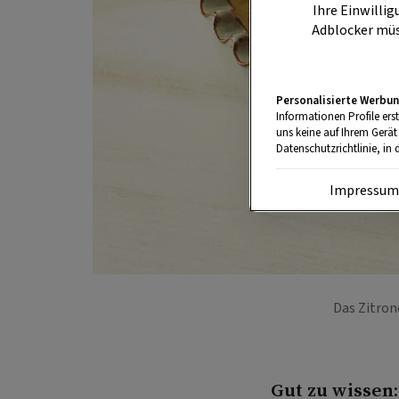
Ihre Einwillig
Adblocker müs
Personalisierte Werbun
Informationen Profile ers
uns keine auf Ihrem Gerät
Datenschutzrichtlinie, in 
Impressu
Das Zitron
Gut zu wissen: