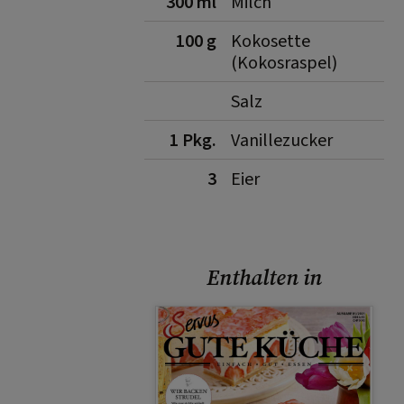
300 ml
Milch
100 g
Kokosette
(Kokosraspel)
Salz
1 Pkg.
Vanillezucker
3
Eier
Enthalten in