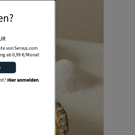
en?
UR
te von Servus.com
ng ab 0,99 €/Monat
o
ent?
Hier anmelden
.