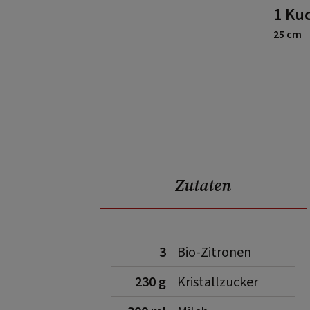
1 Ku
25 cm
Zutaten
3
Bio-Zitronen
230 g
Kristallzucker