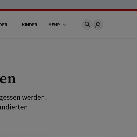
DER
KINDER
MEHR
Account
hen
egessen werden.
andierten