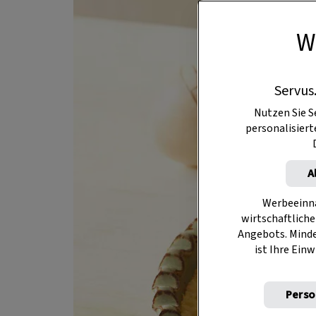
W
Servus
Nutzen Sie S
personalisier
A
Werbeeinna
wirtschaftliche
Angebots. Mind
ist Ihre Einw
Perso