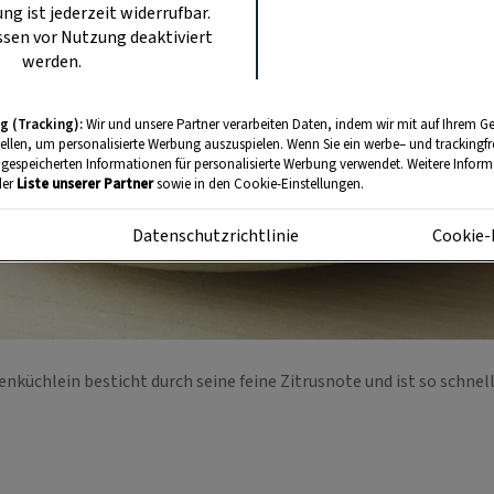
ung ist jederzeit widerrufbar.
sen vor Nutzung deaktiviert
werden.
g (Tracking):
Wir und unsere Partner verarbeiten Daten, indem wir mit auf Ihrem Ge
tellen, um personalisierte Werbung auszuspielen. Wenn Sie ein werbe– und trackingf
 gespeicherten Informationen für personalisierte Werbung verwendet. Weitere Informa
der
Liste unserer Partner
sowie in den Cookie-Einstellungen.
m
Datenschutzrichtlinie
Cookie-
enküchlein besticht durch seine feine Zitrusnote und ist so schne