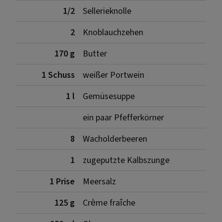
1/2
Sellerieknolle
2
Knoblauchzehen
170 g
Butter
1 Schuss
weißer Portwein
1 l
Gemüsesuppe
ein paar Pfefferkörner
8
Wacholderbeeren
1
zugeputzte Kalbszunge
1 Prise
Meersalz
125 g
Crème fraîche