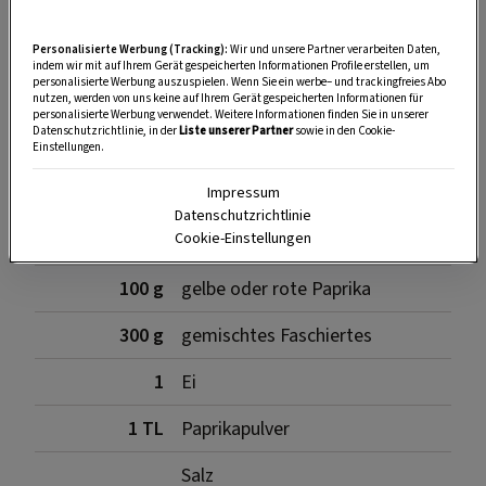
SPEICHERN
DRUCKEN
Personalisierte Werbung (Tracking):
Wir und unsere Partner verarbeiten Daten,
indem wir mit auf Ihrem Gerät gespeicherten Informationen Profile erstellen, um
personalisierte Werbung auszuspielen. Wenn Sie ein werbe– und trackingfreies Abo
nutzen, werden von uns keine auf Ihrem Gerät gespeicherten Informationen für
Zutaten für die gefüllten Zwiebeln
personalisierte Werbung verwendet. Weitere Informationen finden Sie in unserer
Datenschutzrichtlinie, in der
Liste unserer Partner
sowie in den Cookie-
Einstellungen.
Impressum
4
große gelbe oder
Datenschutzrichtlinie
Cookie-Einstellungen
Gemüsezwiebeln
100 g
gelbe oder rote Paprika
300 g
gemischtes Faschiertes
1
Ei
1 TL
Paprikapulver
Salz