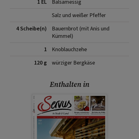
1 EL
Balsamessig
Salz und weißer Pfeffer
4 Scheibe(n)
Bauernbrot (mit Anis und
Kümmel)
1
Knoblauchzehe
120 g
würziger Bergkäse
Enthalten in