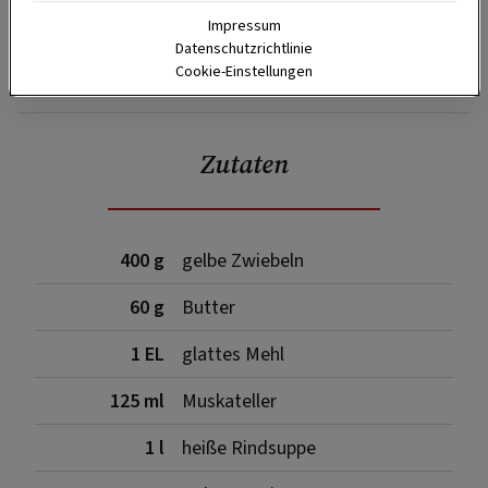
Impressum
Datenschutzrichtlinie
SPEICHERN
DRUCKEN
Cookie-Einstellungen
Zutaten
400 g
gelbe Zwiebeln
60 g
Butter
1 EL
glattes Mehl
125 ml
Muskateller
1 l
heiße Rindsuppe