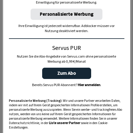
Einwilligung für personalisierte Werbung.
Personalisierte Werbung
Ihre Einwilligung ist jederzeit widerrufbar. Adblocker müssen vor
Nutzung deaktiviert werden.
Anzeige
Servus PUR
Nutzen Sie die Abo-Angebote von Servus.com ohne personalisierte
Werbung ab 0,99 €/Monat
Zum Abo
Bereits Servus PUR-Abonnent?
Hier anmelden
.
Personalisierte Werbung (Tracking):
Wir und unsere Partner verarbeiten Daten,
indem wir mit auf Ihrem Gerät gespeicherten Informationen Profile erstellen, um
personalisierte Werbung auszuspielen. Wenn Sie ein werbe– und trackingfreies Abo
nutzen, werden von uns keine auf Ihrem Gerät gespeicherten Informationen für
personalisierte Werbung verwendet. Weitere Informationen finden Sie in unserer
Datenschutzrichtlinie, in der
Liste unserer Partner
sowie in den Cookie-
Einstellungen.