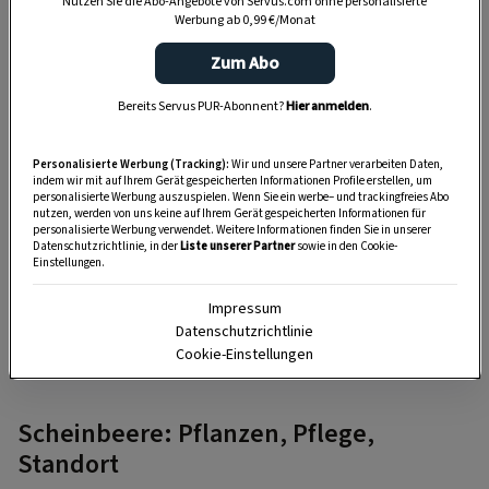
Nutzen Sie die Abo-Angebote von Servus.com ohne personalisierte
Werbung ab 0,99 €/Monat
Zum Abo
Bereits Servus PUR-Abonnent?
Hier anmelden
.
Personalisierte Werbung (Tracking):
Wir und unsere Partner verarbeiten Daten,
indem wir mit auf Ihrem Gerät gespeicherten Informationen Profile erstellen, um
personalisierte Werbung auszuspielen. Wenn Sie ein werbe– und trackingfreies Abo
nutzen, werden von uns keine auf Ihrem Gerät gespeicherten Informationen für
personalisierte Werbung verwendet. Weitere Informationen finden Sie in unserer
Datenschutzrichtlinie, in der
Liste unserer Partner
sowie in den Cookie-
Einstellungen.
GARTEN
Impressum
Herbstblüher in blau: Herbstenzian
Datenschutzrichtlinie
Cookie-Einstellungen
Scheinbeere: Pflanzen, Pflege,
Standort