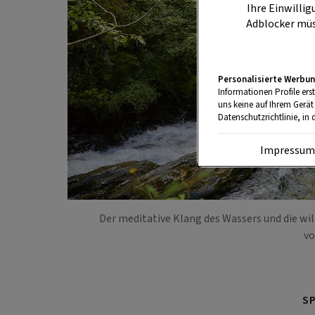
Ihre Einwillig
Adblocker müs
Personalisierte Werbun
Informationen Profile ers
uns keine auf Ihrem Gerät
Datenschutzrichtlinie, in 
Impressu
Der meditative Klang des Wassers und die wil
vo
S