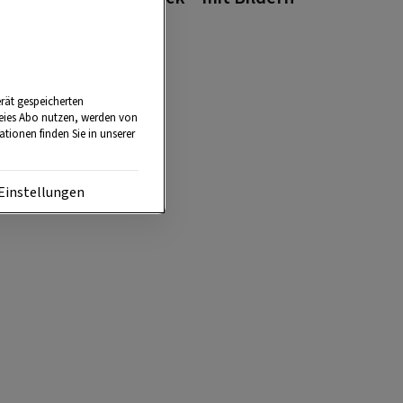
rät gespeicherten
reies Abo nutzen, werden von
tionen finden Sie in unserer
Einstellungen