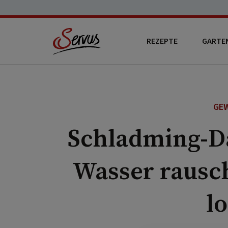
REZEPTE
GARTE
GEW
Schladming-Da
Wasser rausc
l