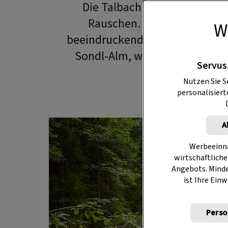
Die Talbachklamm in Schladm
Rauschen. Der Themenweg „
W
beeindruckende Landschaft mit 
Sondl-Alm, wo auf offenem Fe
Servus
ge
Nutzen Sie S
personalisier
A
Werbeeinna
wirtschaftliche
Angebots. Mind
ist Ihre Einw
Perso