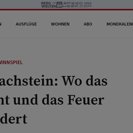
N
AUSFLÜGE
WOHNEN
ABO
MONDKALEN
INNSPIEL
chstein: Wo das
ht und das Feuer
odert