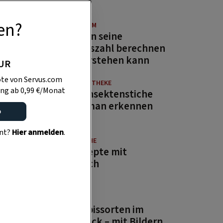
en?
BRAUCHTUM
Wie man seine
Geburtszahl berechnen
und verstehen kann
PUR
te von Servus.com
NATURAPOTHEKE
ng ab 0,99 €/Monat
Diese Insektenstiche
sollte man erkennen
o
ent?
Hier anmelden
.
GUTE KÜCHE
11 Rezepte mit
Bärlauch
GARTEN
15 Kürbissorten im
Überblick – mit Bildern