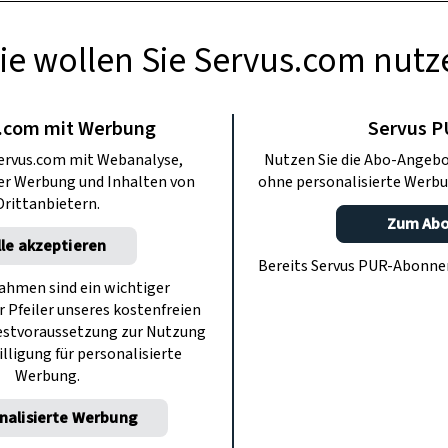
ing fasziniert mit ihrem sanften
Wilde Wasser“ führt durch eine
ie wollen Sie Servus.com nutz
klaren Bächen und Quellen – bis zur
uer gekocht wird. Jetzt Kurzurlaub
.com mit Werbung
Servus 
winnen.
ervus.com mit Webanalyse,
Nutzen Sie die Abo-Angebo
ter Werbung und Inhalten von
ohne personalisierte Werbu
Anzeige
Drittanbietern.
Zum Ab
lle akzeptieren
Bereits Servus PUR-Abonn
hmen sind ein wichtiger
r Pfeiler unseres kostenfreien
estvoraussetzung zur Nutzung
illigung für personalisierte
Werbung.
nalisierte Werbung