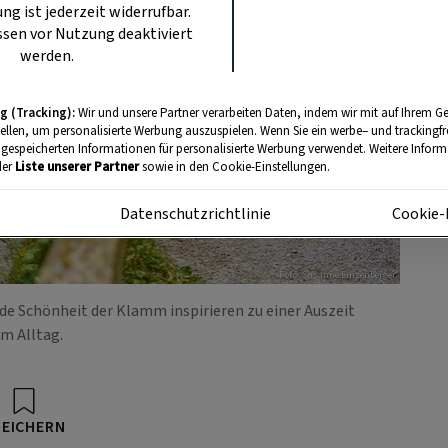
ung ist jederzeit widerrufbar.
sen vor Nutzung deaktiviert
werden.
g (Tracking):
Wir und unsere Partner verarbeiten Daten, indem wir mit auf Ihrem Ge
tellen, um personalisierte Werbung auszuspielen. Wenn Sie ein werbe– und trackingf
 gespeicherten Informationen für personalisierte Werbung verwendet. Weitere Informa
der
Liste unserer Partner
sowie in den Cookie-Einstellungen.
m
Datenschutzrichtlinie
Cookie-
Foto: Susanne Einzenberger
de Schönheit der Klamm inspirieren zu einer Auszeit
m Alltag.
PEICHERN