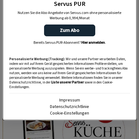
Servus PUR
Jeden Mittwoch die
beliebtesten Geschichten
Nutzen Sie die Abo-Angebote von Servus.com ohne personalisierte
Werbung ab 0,99 €/Monat
aus der Servus-Welt aus den Bereichen Haus
und Garten, Ausflüge und Wirtshaus-
Zum Abo
Empfehlungen, Hausbesuche, Tipps aus der
Bereits Servus PUR-Abonnent?
Hier anmelden
.
Naturapotheke, Deko-Ideen und vieles mehr!
Personalisierte Werbung (Tracking):
Wir und unsere Partner verarbeiten Daten,
Mitmachen ist von 23. März bis 1. Mai 2026
indem wir mit auf Ihrem Gerät gespeicherten Informationen Profile erstellen, um
möglich!
personalisierte Werbung auszuspielen. Wenn Sie ein werbe– und trackingfreies Abo
nutzen, werden von uns keine auf Ihrem Gerät gespeicherten Informationen für
personalisierte Werbung verwendet. Weitere Informationen finden Sie in unserer
Datenschutzrichtlinie, in der
Liste unserer Partner
sowie in den Cookie-
DAS KÖNNTE SIE AUCH INTERESSIEREN
Einstellungen.
Impressum
Datenschutzrichtlinie
Cookie-Einstellungen