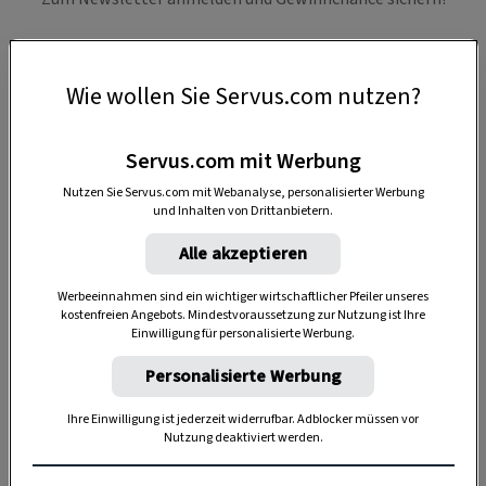
Wie wollen Sie Servus.com nutzen?
SPEICHERN
Servus.com mit Werbung
Sie suchen nach guten
Rezepten
, möchten Ihren
Nutzen Sie Servus.com mit Webanalyse, personalisierter Werbung
Garten nach dem
Mondkalender
gestalten und
und Inhalten von Drittanbietern.
interessieren sich für
Ausflugstipps
oder
Deko-
Alle akzeptieren
Ideen
? Lassen Sie sich von uns in Ihrem Alltag
unterstützen – mit ausgewählten Lesetipps per
Werbeeinnahmen sind ein wichtiger wirtschaftlicher Pfeiler unseres
kostenfreien Angebots. Mindestvoraussetzung zur Nutzung ist Ihre
Mail. Der Newsletter ist kostenlos und kann
Einwilligung für personalisierte Werbung.
jederzeit wieder abbestellt werden.
Probieren
Personalisierte Werbung
Sie es jetzt aus!
Jeden Montag
saisonale Rezepte
aus dem
Ihre Einwilligung ist jederzeit widerrufbar. Adblocker müssen vor
Nutzung deaktiviert werden.
Alpenraum und einmal im Monat samstags
Post von Servus-Köchin Paula Bründl
.