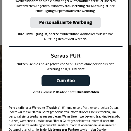
sind.
Werbeeinnahmen sind ein wichtiger wirtschaftlicher Pfeiler unseres
kostenfreien Angebots. Mindestvoraussetzung zur Nutzung ist Ihre
Einwilligung für personalisierte Werbung.
2. Dekoratives Teeservice aus
Personalisierte Werbung
Pappmaché
Ihre Einwilligung ist jederzeit widerrufbar. Adblocker müssen vor
Nutzung deaktiviert werden.
Servus PUR
Nutzen Sie die Abo-Angebote von Servus.com ohne personalisierte
Werbung ab 0,99 €/Monat
Zum Abo
Bereits Servus PUR-Abonnent?
Hier anmelden
.
Personalisierte Werbung (Tracking):
Wir und unsere Partner verarbeiten Daten,
indem wir mit auf Ihrem Gerät gespeicherten Informationen Profile erstellen, um
personalisierte Werbung auszuspielen. Wenn Sie ein werbe– und trackingfreies Abo
nutzen, werden von uns keine auf Ihrem Gerät gespeicherten Informationen für
personalisierte Werbung verwendet. Weitere Informationen finden Sie in unserer
Foto: Katharina Gossow
Datenschutzrichtlinie, in der
Liste unserer Partner
sowie in den Cookie-