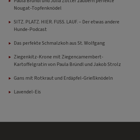
Paula Bründl und Julia Zotter zaubern perfekte
Nougat-Topfenknödel
SITZ. PLATZ. HIER. FUSS. LAUF. – Der etwas andere
Hunde-Podcast
Das perfekte Schmalzkoh aus St. Wolfgang
Ziegenkitz-Krone mit Ziegencamembert-
Kartoffelgratin von Paula Bründl und Jakob Strolz
Gans mit Rotkraut und Erdäpfel-Grießknödeln
Lavendel-Eis