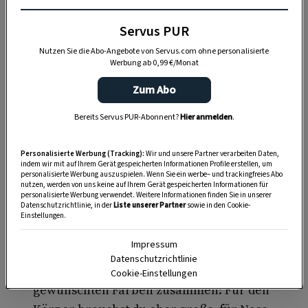
Servus PUR
Nutzen Sie die Abo-Angebote von Servus.com ohne personalisierte
Werbung ab 0,99 €/Monat
Zum Abo
KINDER
Bereits Servus PUR-Abonnent?
Hier anmelden
.
Servus Kinder – das Heft für kleine
& große Entdeckerinnen und
Personalisierte Werbung (Tracking):
Wir und unsere Partner verarbeiten Daten,
Forscher
indem wir mit auf Ihrem Gerät gespeicherten Informationen Profile erstellen, um
personalisierte Werbung auszuspielen. Wenn Sie ein werbe– und trackingfreies Abo
nutzen, werden von uns keine auf Ihrem Gerät gespeicherten Informationen für
personalisierte Werbung verwendet. Weitere Informationen finden Sie in unserer
Datenschutzrichtlinie, in der
Liste unserer Partner
sowie in den Cookie-
Einstellungen.
Anleitung:
Impressum
Datenschutzrichtlinie
Zuerst suchst du die richtigen Knöpfe in den
Cookie-Einstellungen
gewünschten Farben zusammen: Für den