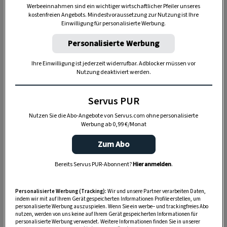
Werbeeinnahmen sind ein wichtiger wirtschaftlicher Pfeiler unseres
Der Hund
kostenfreien Angebots. Mindestvoraussetzung zur Nutzung ist Ihre
Einwilligung für personalisierte Werbung.
Je nach Rasse haben Hunde mehr oder
Personalisierte Werbung
weniger Wollhaare. Bei
Huskys
, einer
besonders kälteresistenten Art, kommen auf
Ihre Einwilligung ist jederzeit widerrufbar. Adblocker müssen vor
Nutzung deaktiviert werden.
einen Quadratzentimeter Haut bis zu 20.000
Wollhaare – von Hundeliebhabern meist als
Servus PUR
Unterwolle bezeichnet. Sie kann insgesamt
Nutzen Sie die Abo-Angebote von Servus.com ohne personalisierte
mehr als ein halbes Kilo ausmachen.
Werbung ab 0,99 €/Monat
Extravagant ist der
Pudel
: Sein Fell besteht
Zum Abo
nur aus Wollhaaren, die geschnitten oder
Bereits Servus PUR-Abonnent?
Hier anmelden
.
geschoren werden müssen, weil sie nicht von
allein ausfallen.
Personalisierte Werbung (Tracking):
Wir und unsere Partner verarbeiten Daten,
indem wir mit auf Ihrem Gerät gespeicherten Informationen Profile erstellen, um
Verschiedene
Windhunde
haben dagegen
personalisierte Werbung auszuspielen. Wenn Sie ein werbe– und trackingfreies Abo
nutzen, werden von uns keine auf Ihrem Gerät gespeicherten Informationen für
kaum Unterwolle und nur kurzes Deckhaar.
personalisierte Werbung verwendet. Weitere Informationen finden Sie in unserer