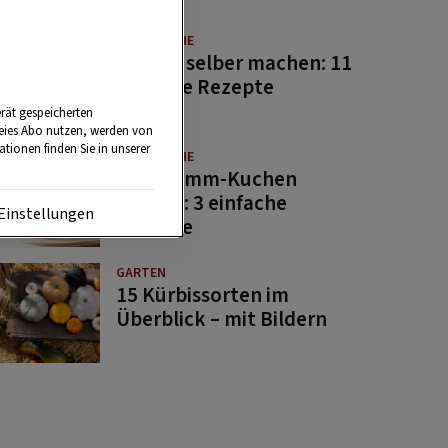
GUTE KÜCHE
Saucen selber machen: 11
beliebte Rezepte
rät gespeicherten
reies Abo nutzen, werden von
tionen finden Sie in unserer
GUTE KÜCHE
Osterlamm-Kuchen
backen: 3 einfache
Einstellungen
Rezepte
GARTEN
15 Kürbissorten im
Überblick – mit Bildern