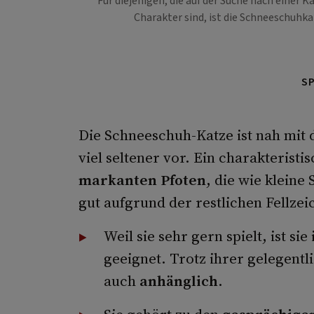
Für diejenigen, die auf der Suche nach einer
Charakter sind, ist die Schneeschuhk
S
Die Schneeschuh-Katze ist nah mit
viel seltener vor. Ein charakterist
markanten Pfoten
, die wie klein
gut aufgrund der restlichen Fellz
Weil sie sehr gern spielt, ist si
geeignet. Trotz ihrer gelegentli
auch
anhänglich
.