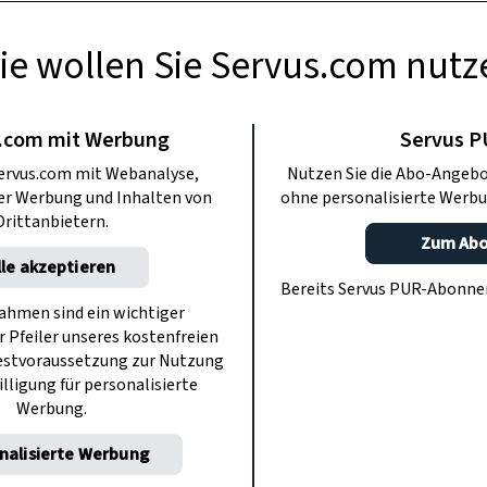
ie wollen Sie Servus.com nutz
TIERE
atze: Eleganz in
.com mit Werbung
Servus 
ervus.com mit Webanalyse,
Nutzen Sie die Abo-Angebo
turform
ter Werbung und Inhalten von
ohne personalisierte Werbu
Drittanbietern.
Zum Ab
lle akzeptieren
bekannt als „Snowshoe"“ ist eine
Bereits Servus PUR-Abonn
erwechselbare Fellzeichnung und ihr
hmen sind ein wichtiger
r Pfeiler unseres kostenfreien
esen bekannt ist.
estvoraussetzung zur Nutzung
illigung für personalisierte
Werbung.
nalisierte Werbung