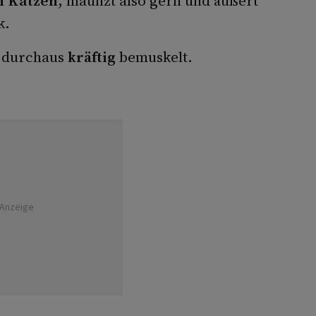
n Katzen
, maunzt also gern und äußert
k.
 durchaus
kräftig
bemuskelt.
Anzeige