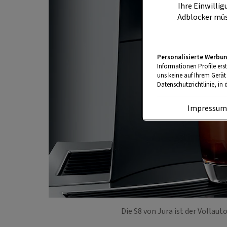
Ihre Einwillig
Adblocker müs
Personalisierte Werbun
Informationen Profile ers
uns keine auf Ihrem Gerät
Datenschutzrichtlinie, in 
Impressu
Die S8 von Jura ist der Vollau