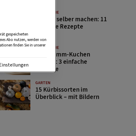
GUTE KÜCHE
Saucen selber machen: 11
beliebte Rezepte
rät gespeicherten
reies Abo nutzen, werden von
tionen finden Sie in unserer
GUTE KÜCHE
Osterlamm-Kuchen
backen: 3 einfache
Einstellungen
Rezepte
GARTEN
15 Kürbissorten im
Überblick – mit Bildern