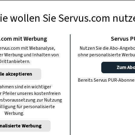
ie wollen Sie Servus.com nutz
LLGEMEIN
automat für
.com mit Werbung
Servus 
ervus.com mit Webanalyse,
Nutzen Sie die Abo-Angebo
 Kaffeeliebhaber
ter Werbung und Inhalten von
ohne personalisierte Werbu
Drittanbietern.
Zum Ab
lle akzeptieren
veau: Entdecken Sie, wie der neue
Bereits Servus PUR-Abonn
nierte jede Tasse perfektioniert.
hmen sind ein wichtiger
r Pfeiler unseres kostenfreien
estvoraussetzung zur Nutzung
illigung für personalisierte
Werbung.
nalisierte Werbung