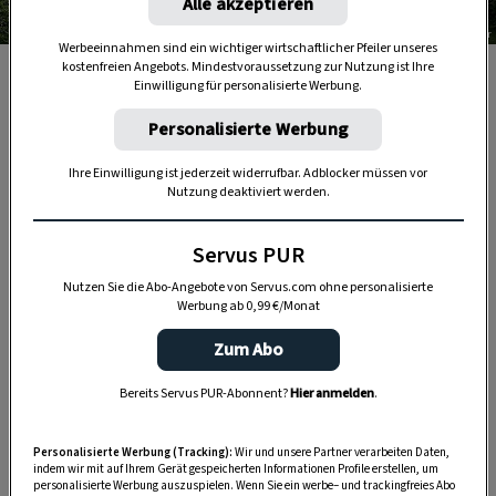
Alle akzeptieren
Foto: Katharina Würdinger
Werbeeinnahmen sind ein wichtiger wirtschaftlicher Pfeiler unseres
kostenfreien Angebots. Mindestvoraussetzung zur Nutzung ist Ihre
Für die Atemwege ist der Krimmler Wasserfall eine
Einwilligung für personalisierte Werbung.
einzige Wohltat.
Personalisierte Werbung
Ihre Einwilligung ist jederzeit widerrufbar. Adblocker müssen vor
Nutzung deaktiviert werden.
Servus PUR
Nutzen Sie die Abo-Angebote von Servus.com ohne personalisierte
Werbung ab 0,99 €/Monat
Zum Abo
Bereits Servus PUR-Abonnent?
Hier anmelden
.
Personalisierte Werbung (Tracking):
Wir und unsere Partner verarbeiten Daten,
„Servus Garten“ auf WhatsApp
indem wir mit auf Ihrem Gerät gespeicherten Informationen Profile erstellen, um
personalisierte Werbung auszuspielen. Wenn Sie ein werbe– und trackingfreies Abo