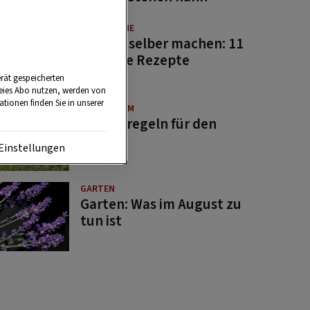
GUTE KÜCHE
Saucen selber machen: 11
beliebte Rezepte
rät gespeicherten
reies Abo nutzen, werden von
tionen finden Sie in unserer
BRAUCHTUM
Bauernregeln für den
August
Einstellungen
GARTEN
Garten: Was im August zu
tun ist