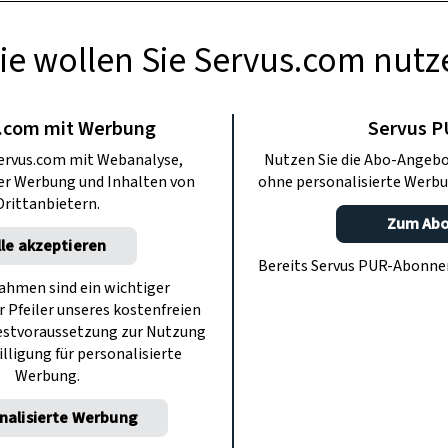
ie wollen Sie Servus.com nutz
LLGEMEIN
 Tomorrowland
.com mit Werbung
Servus 
ervus.com mit Webanalyse,
Nutzen Sie die Abo-Angebo
auch Happy Day
ter Werbung und Inhalten von
ohne personalisierte Werbu
Drittanbietern.
Zum Ab
lle akzeptieren
chon abgelaufen. Schauen Sie mal auf
Bereits Servus PUR-Abonn
 auch hier verlosen wir tolle Preise.
hmen sind ein wichtiger
r Pfeiler unseres kostenfreien
estvoraussetzung zur Nutzung
illigung für personalisierte
Werbung.
nalisierte Werbung