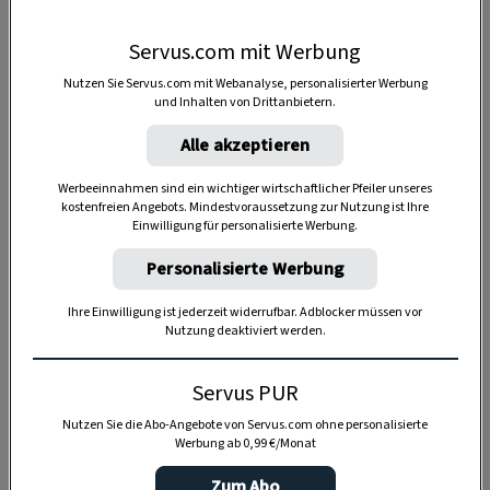
Servus.com mit Werbung
Nutzen Sie Servus.com mit Webanalyse, personalisierter Werbung
und Inhalten von Drittanbietern.
Alle akzeptieren
Werbeeinnahmen sind ein wichtiger wirtschaftlicher Pfeiler unseres
kostenfreien Angebots. Mindestvoraussetzung zur Nutzung ist Ihre
Einwilligung für personalisierte Werbung.
Personalisierte Werbung
Ihre Einwilligung ist jederzeit widerrufbar. Adblocker müssen vor
Nutzung deaktiviert werden.
KEKSE & PLÄTZCHEN
Servus PUR
Süßer Tannenbaum aus Germteig
Nutzen Sie die Abo-Angebote von Servus.com ohne personalisierte
Werbung ab 0,99 €/Monat
REZEPT
Zum Abo