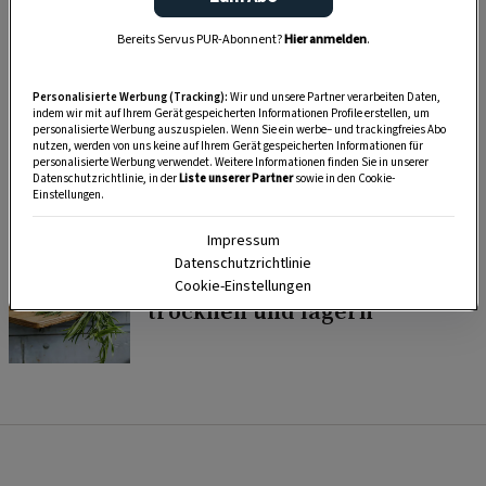
Schoko-Lebkuchentorte
Bereits Servus PUR-Abonnent?
Hier anmelden
.
Personalisierte Werbung (Tracking):
Wir und unsere Partner verarbeiten Daten,
indem wir mit auf Ihrem Gerät gespeicherten Informationen Profile erstellen, um
GUTE KÜCHE
personalisierte Werbung auszuspielen. Wenn Sie ein werbe– und trackingfreies Abo
Warum uns das Backen jetzt
nutzen, werden von uns keine auf Ihrem Gerät gespeicherten Informationen für
personalisierte Werbung verwendet. Weitere Informationen finden Sie in unserer
noch mehr Freude bereitet
Datenschutzrichtlinie, in der
Liste unserer Partner
sowie in den Cookie-
Einstellungen.
Impressum
GARTEN
Datenschutzrichtlinie
Kräuter richtig ernten,
Cookie-Einstellungen
trocknen und lagern