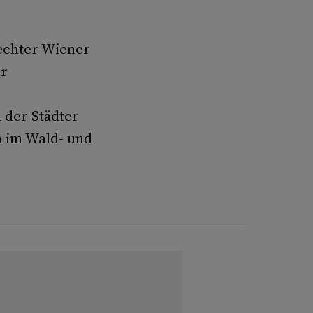
 echter Wiener
er
 der Städter
m im Wald- und