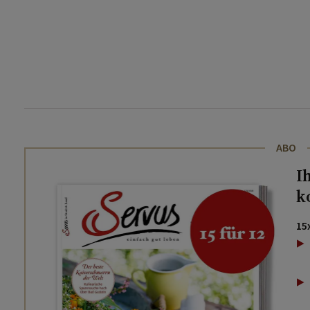
ABO
I
k
15