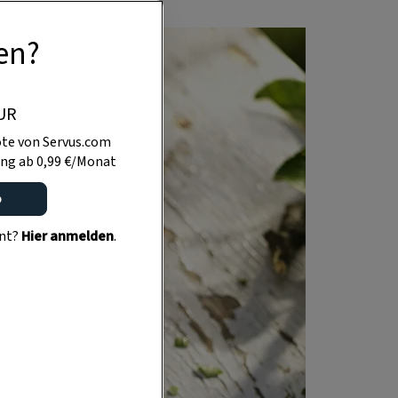
en?
UR
te von Servus.com
ng ab 0,99 €/Monat
o
ent?
Hier anmelden
.