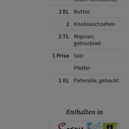
2 EL
Butter
2
Knoblauchzehen
2 TL
Majoran,
getrocknet
1 Prise
Salz
Pfeffer
1 EL
Petersilie, gehackt
Enthalten in