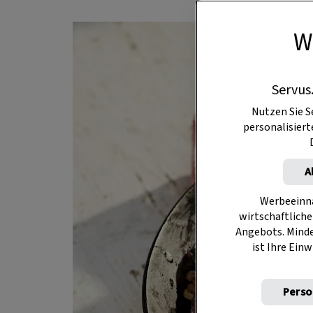
W
Servus
Nutzen Sie S
personalisier
A
Werbeeinna
wirtschaftliche
Angebots. Mind
ist Ihre Einw
Perso