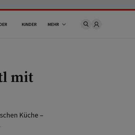
DER
KINDER
MEHR
Account
l mit
hischen Küche –
.