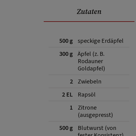
Zutaten
500 g
speckige Erdäpfel
300 g
Äpfel (z. B.
Rodauner
Goldapfel)
2
Zwiebeln
2 EL
Rapsöl
1
Zitrone
(ausgepresst)
500 g
Blutwurst (von
fester Konsistenz)