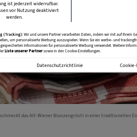
ung ist jederzeit widerrufbar.
sen vor Nutzung deaktiviert
werden.
g (Tracking):
Wir und unsere Partner verarbeiten Daten, indem wir mit auf Ihrem Ge
tellen, um personalisierte Werbung auszuspielen. Wenn Sie ein werbe– und trackingf
 gespeicherten Informationen für personalisierte Werbung verwendet. Weitere Informa
der
Liste unserer Partner
sowie in den Cookie-Einstellungen.
m
Datenschutzrichtlinie
Cookie-
schmeckt das Alt-Wiener Blunzengröstl in einer traditionellen E