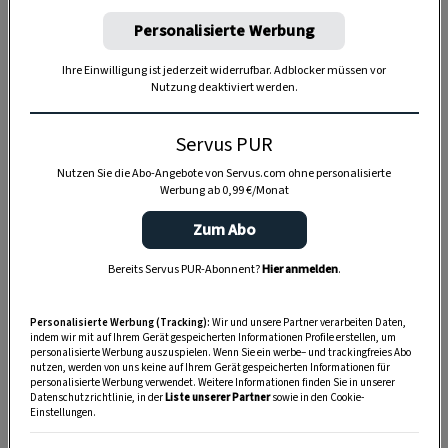
Personalisierte Werbung
Anzeige
Ihre Einwilligung ist jederzeit widerrufbar. Adblocker müssen vor
Nutzung deaktiviert werden.
Servus PUR
Nutzen Sie die Abo-Angebote von Servus.com ohne personalisierte
Werbung ab 0,99 €/Monat
Zum Abo
Bereits Servus PUR-Abonnent?
Hier anmelden
.
Personalisierte Werbung (Tracking):
Wir und unsere Partner verarbeiten Daten,
indem wir mit auf Ihrem Gerät gespeicherten Informationen Profile erstellen, um
personalisierte Werbung auszuspielen. Wenn Sie ein werbe– und trackingfreies Abo
nutzen, werden von uns keine auf Ihrem Gerät gespeicherten Informationen für
personalisierte Werbung verwendet. Weitere Informationen finden Sie in unserer
Datenschutzrichtlinie, in der
Liste unserer Partner
sowie in den Cookie-
Einstellungen.