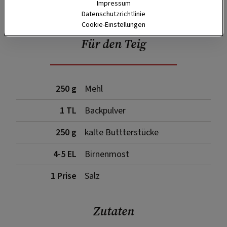
SPEICHERN
DRUCKEN
Impressum
Datenschutzrichtlinie
Cookie-Einstellungen
Für den Teig
250 g
Mehl
1 TL
Backpulver
250 g
kalte Buttterstücke
4-5 EL
Birnenmost
1 Prise
Salz
Zutaten