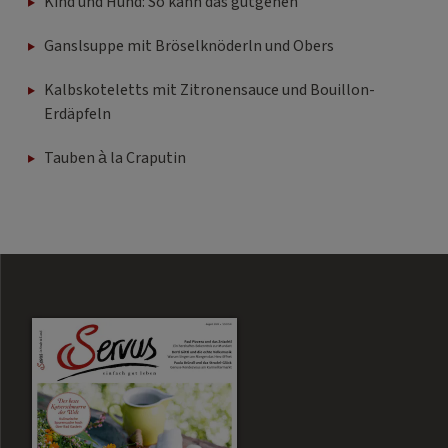
Kind und Hund: So kann das gutgehen
Ganslsuppe mit Bröselknöderln und Obers
Kalbskoteletts mit Zitronensauce und Bouillon-
Erdäpfeln
Tauben à la Craputin