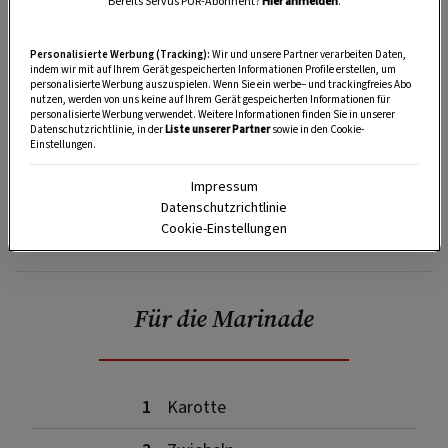
Bereits Servus PUR-Abonnent?
Hier anmelden
.
Personalisierte Werbung (Tracking):
Wir und unsere Partner verarbeiten Daten,
indem wir mit auf Ihrem Gerät gespeicherten Informationen Profile erstellen, um
personalisierte Werbung auszuspielen. Wenn Sie ein werbe– und trackingfreies Abo
nutzen, werden von uns keine auf Ihrem Gerät gespeicherten Informationen für
personalisierte Werbung verwendet. Weitere Informationen finden Sie in unserer
Datenschutzrichtlinie, in der
Liste unserer Partner
sowie in den Cookie-
Einstellungen.
Impressum
Datenschutzrichtlinie
Cookie-Einstellungen
SPEICHERN
DRUCKEN
Für die Marinade
1
Karotte