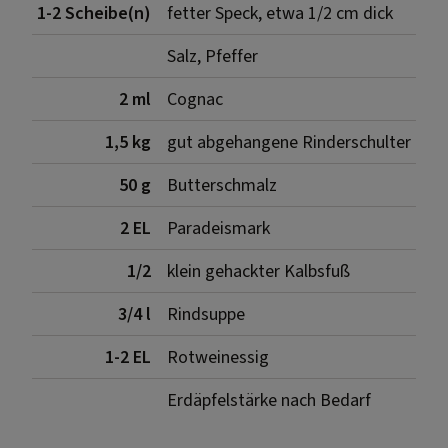
1-2 Scheibe(n)
fetter Speck, etwa 1/2 cm dick
Salz, Pfeffer
2 ml
Cognac
1,5 kg
gut abgehangene Rinderschulter
50 g
Butterschmalz
2 EL
Paradeismark
1/2
klein gehackter Kalbsfuß
3/4 l
Rindsuppe
1-2 EL
Rotweinessig
Erdäpfelstärke nach Bedarf