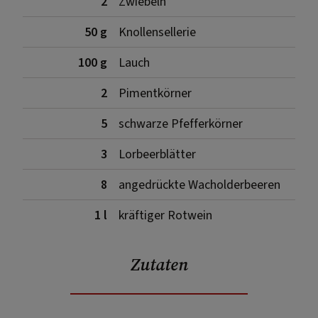
2
Zwiebeln
50 g
Knollensellerie
100 g
Lauch
2
Pimentkörner
5
schwarze Pfefferkörner
3
Lorbeerblätter
8
angedrückte Wacholderbeeren
1 l
kräftiger Rotwein
Zutaten