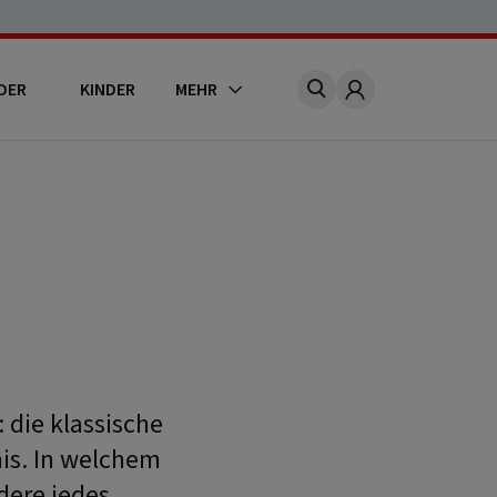
DER
KINDER
MEHR
Account
die klassische
is. In welchem
dere jedes