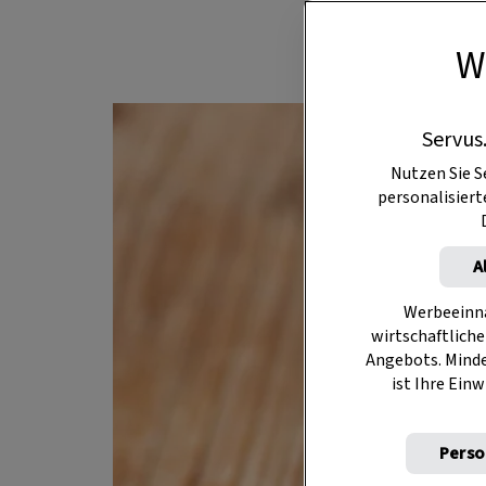
W
Servus
Nutzen Sie S
personalisier
A
Werbeeinna
wirtschaftliche
Angebots. Mind
ist Ihre Einw
Perso