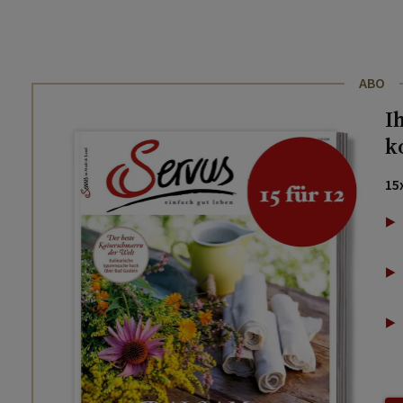
ABO
I
k
15