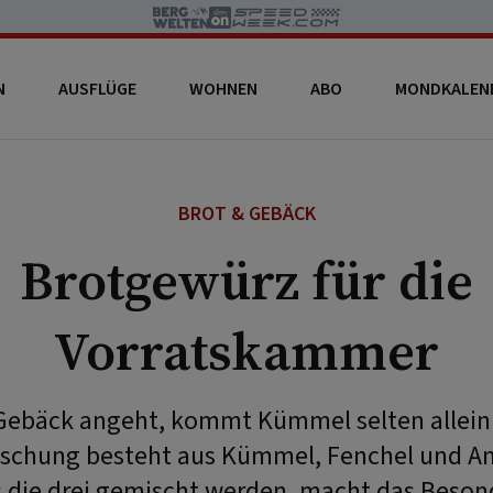
N
AUSFLÜGE
WOHNEN
ABO
MONDKALEN
BROT & GEBÄCK
Brotgewürz für die
Vorratskammer
Gebäck angeht, kommt Kümmel selten allein: 
chung besteht aus Kümmel, Fenchel und An
s die drei gemischt werden, macht das Beson