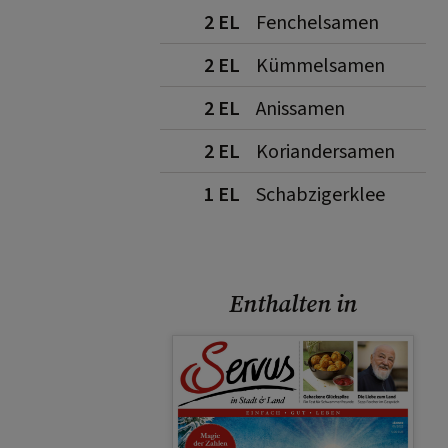
2 EL
Fenchelsamen
2 EL
Kümmelsamen
2 EL
Anissamen
2 EL
Koriandersamen
1 EL
Schabzigerklee
Enthalten in