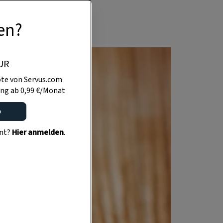
en?
UR
te von Servus.com
ng ab 0,99 €/Monat
o
ent?
Hier anmelden
.