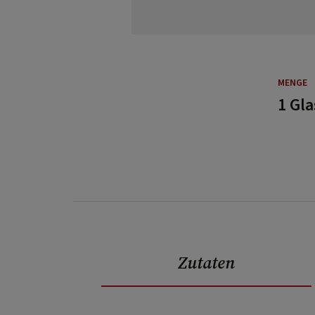
MENGE
1 Gla
Zutaten