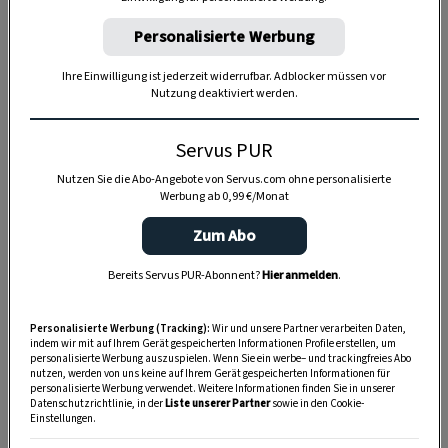
Personalisierte Werbung
Ihre Einwilligung ist jederzeit widerrufbar. Adblocker müssen vor
Nutzung deaktiviert werden.
Anzeige
Servus PUR
Nutzen Sie die Abo-Angebote von Servus.com ohne personalisierte
Werbung ab 0,99 €/Monat
Zum Abo
Bereits Servus PUR-Abonnent?
Hier anmelden
.
Personalisierte Werbung (Tracking):
Wir und unsere Partner verarbeiten Daten,
indem wir mit auf Ihrem Gerät gespeicherten Informationen Profile erstellen, um
personalisierte Werbung auszuspielen. Wenn Sie ein werbe– und trackingfreies Abo
nutzen, werden von uns keine auf Ihrem Gerät gespeicherten Informationen für
personalisierte Werbung verwendet. Weitere Informationen finden Sie in unserer
Datenschutzrichtlinie, in der
Liste unserer Partner
sowie in den Cookie-
Einstellungen.