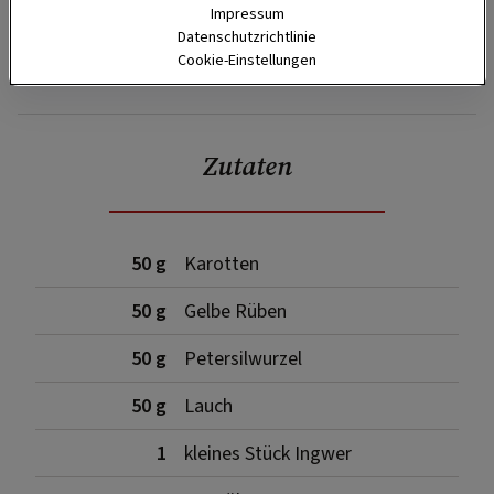
Impressum
Datenschutzrichtlinie
Cookie-Einstellungen
SPEICHERN
DRUCKEN
Zutaten
50 g
Karotten
50 g
Gelbe Rüben
50 g
Petersilwurzel
50 g
Lauch
1
kleines Stück Ingwer