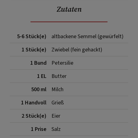
Zutaten
5-6 Stück(e)
altbackene Semmel (gewürfelt)
1 Stück(e)
Zwiebel (fein gehackt)
1 Bund
Petersilie
1 EL
Butter
500 ml
Milch
1 Handvoll
Grieß
2 Stück(e)
Eier
1 Prise
Salz